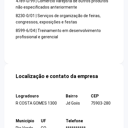
4789-0/99 | Comércio varejista de outros produtos
não especificados anteriormente
8230-0/01 | Serviços de organização de feiras,
congressos, exposições e festas
8599-6/04 | Treinamento em desenvolvimento
profissional e gerencial
Localização e contato da empresa
Logradouro
Bairro
CEP
R COSTA GOMES 1300
Jd Goiis
75903-280
Município
UF
Telefone
Rio Verde
GO
**********