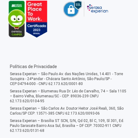
Políticas de Privacidade
Serasa Experian – São Paulo Av. das Nações Unidas, 14.401 - Torre
Sucupira - 24ºandar - Chácara Santo Antônio, São Paulo/SP -
CEP:04794-000 - CNPJ 62.173.620/0001-80
Serasa Experian – Blumenau Rua Dr. Léo de Carvalho, 74 – Sala 1105
– Bairro Velha, Blumenau/SC - CEP: 89036-239 CNPJ
62.173.620/0104-95
Serasa Experian – São Carlos Av. Doutor Heitor José Reali, 360, São
Carlos/SP CEP: 13571-385 CNPJ 62.173.620/0093-06
Serasa Experian – Brasília ST SCN, S/N, Qd 02, Bl C, 109, Sl 301, Ed.
Paulo Sarasate Bairro Asa Sul, Brasília – DF CEP: 70302-911 CNPJ
62.173.620/0131-68