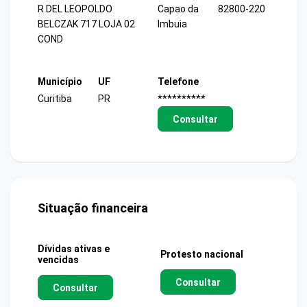
R DEL LEOPOLDO
Capao da
82800-220
BELCZAK 717 LOJA 02
Imbuia
COND
Município
UF
Telefone
Curitiba
PR
**********
Consultar
Situação financeira
Dívidas ativas e
Protesto nacional
vencidas
Consultar
Consultar