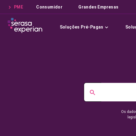
PME
Consumidor
Grandes Empresas
Soluções Pré-Pagas
Solu
Os dados
legis