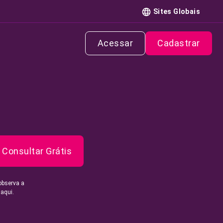
Sites Globais
Acessar
Cadastrar
Consultar Grátis
observa a
 aqui.