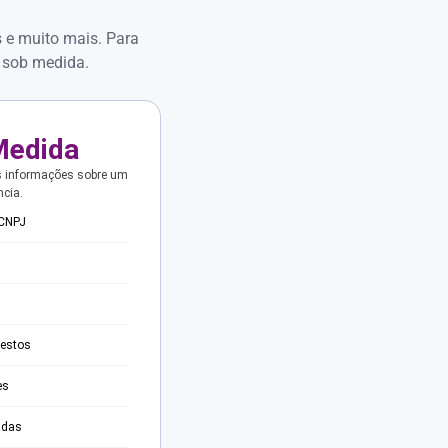
s e muito mais. Para
 sob medida.
Medida
s informações sobre um
ncia.
 CNPJ
testos
es
adas