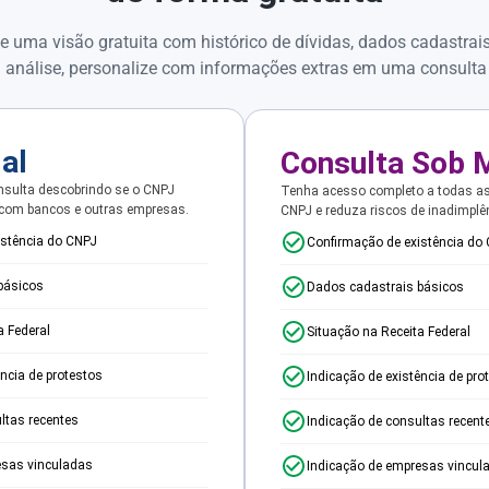
e uma visão gratuita com histórico de dívidas, dados cadastrai
 análise, personalize com informações extras em uma consulta
ial
Consulta Sob 
sulta descobrindo se o CNPJ
Tenha acesso completo a todas a
 com bancos e outras empresas.
CNPJ e reduza riscos de inadimplê
istência do CNPJ
Confirmação de existência do
básicos
Dados cadastrais básicos
a Federal
Situação na Receita Federal
ência de protestos
Indicação de existência de pro
ltas recentes
Indicação de consultas recent
esas vinculadas
Indicação de empresas vincul