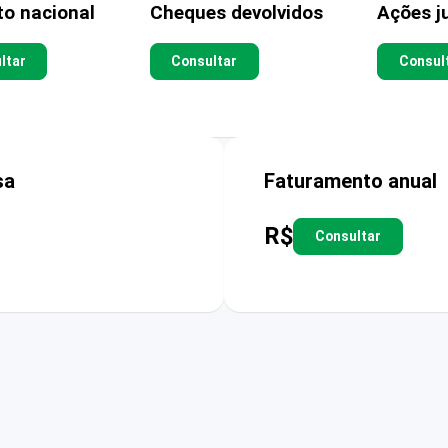
to nacional
Cheques devolvidos
Ações ju
ltar
Consultar
Consul
sa
Faturamento anual
R$
Consultar