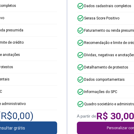
completos
Dados cadastrais completos
ivo
Serasa Score Positivo
nda presumida
Faturamento ou renda presum
ite de crédito
Recomendação e limite de créd
 e anotações
Dívidas, negativas e anotaçõe
rotestos
Detalhamento de protestos
ntais
Dados comportamentais
PC
Informações do SPC
e administrativo
Quadro societário e administr
(R$
0,00
)
R$
30,0
A partir de
sultar grátis
Personalizar con