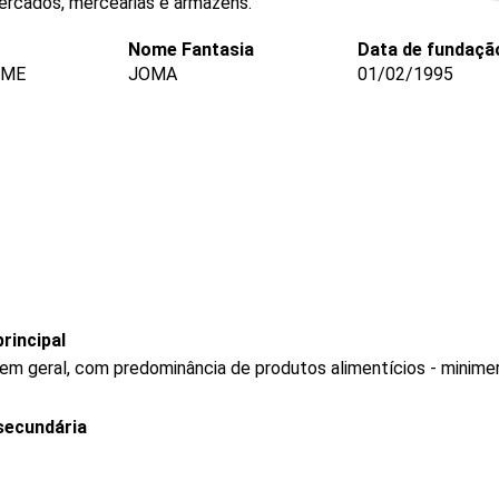
ercados, mercearias e armazéns.
Nome Fantasia
Data de fundaçã
 ME
JOMA
01/02/1995
rincipal
 em geral, com predominância de produtos alimentícios - minim
secundária