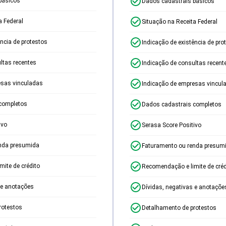
básicos
Dados cadastrais básicos
a Federal
Situação na Receita Federal
ência de protestos
Indicação de existência de pro
ltas recentes
Indicação de consultas recent
esas vinculadas
Indicação de empresas vincul
completos
Dados cadastrais completos
ivo
Serasa Score Positivo
nda presumida
Faturamento ou renda presum
ite de crédito
Recomendação e limite de créd
 e anotações
Dívidas, negativas e anotaçõe
rotestos
Detalhamento de protestos