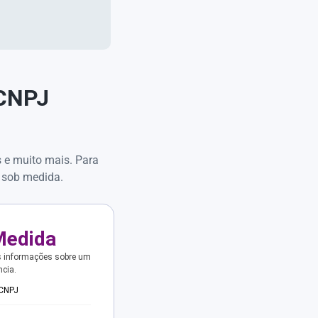
 CNPJ
s e muito mais. Para
 sob medida.
Medida
s informações sobre um
ncia.
 CNPJ