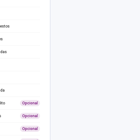
testos
es
adas
ida
ito
Opcional
s
Opcional
Opcional