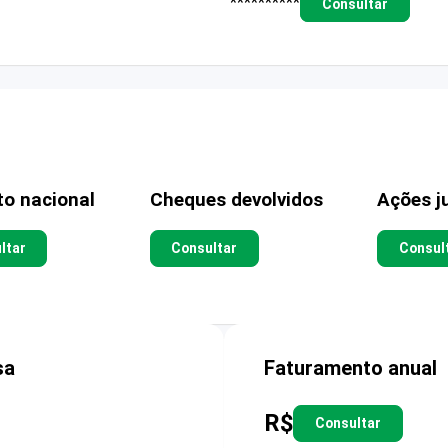
**********
Consultar
to nacional
Cheques devolvidos
Ações ju
ltar
Consultar
Consul
sa
Faturamento anual
R$
Consultar