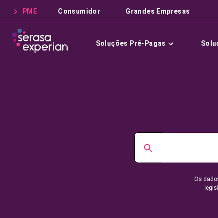
PME
Consumidor
Grandes Empresas
Soluções Pré-Pagas
Solu
Os dados
legis