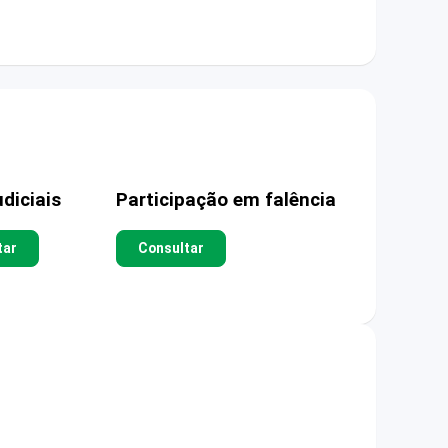
diciais
Participação em falência
tar
Consultar