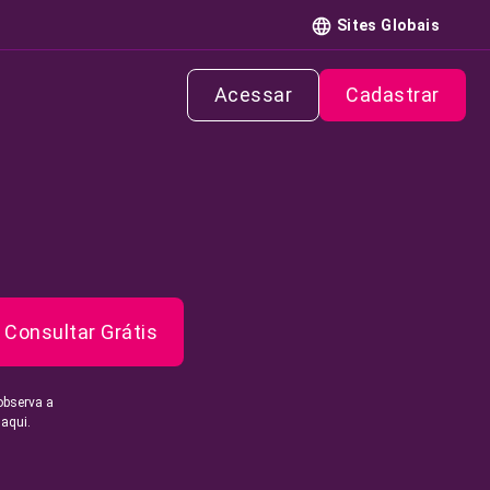
Sites Globais
Acessar
Cadastrar
Consultar Grátis
observa a
 aqui.