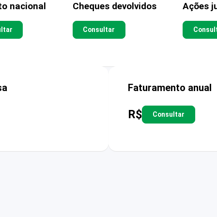
to nacional
Cheques devolvidos
Ações ju
ltar
Consultar
Consul
sa
Faturamento anual
R$
Consultar