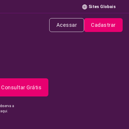
Sites Globais
Acessar
Cadastrar
Consultar Grátis
observa a
 aqui.