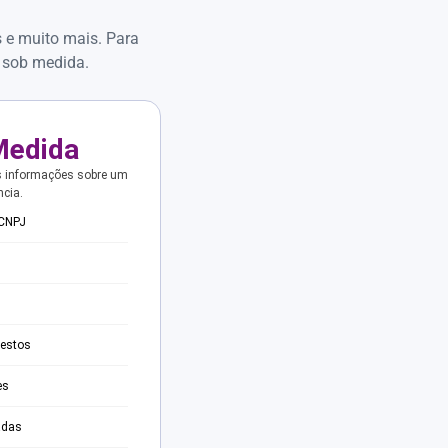
s e muito mais. Para
 sob medida.
Medida
s informações sobre um
ncia.
 CNPJ
testos
es
adas