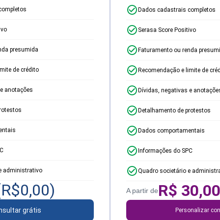
completos
Dados cadastrais completos
ivo
Serasa Score Positivo
nda presumida
Faturamento ou renda presum
ite de crédito
Recomendação e limite de créd
 e anotações
Dívidas, negativas e anotaçõe
rotestos
Detalhamento de protestos
ntais
Dados comportamentais
PC
Informações do SPC
e administrativo
Quadro societário e administr
(R$
0,00
)
R$
30,0
A partir de
sultar grátis
Personalizar con