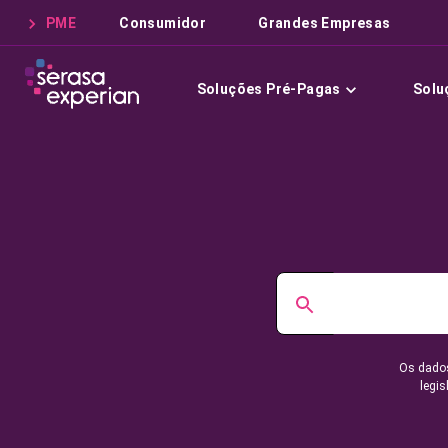
PME
Consumidor
Grandes Empresas
Soluções Pré-Pagas
Solu
Os dados
legis