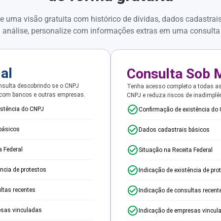
e uma visão gratuita com histórico de dívidas, dados cadastrai
 análise, personalize com informações extras em uma consulta
ial
Consulta Sob 
sulta descobrindo se o CNPJ
Tenha acesso completo a todas a
 com bancos e outras empresas.
CNPJ e reduza riscos de inadimplê
istência do CNPJ
Confirmação de existência do
básicos
Dados cadastrais básicos
a Federal
Situação na Receita Federal
ência de protestos
Indicação de existência de pro
ltas recentes
Indicação de consultas recent
esas vinculadas
Indicação de empresas vincul