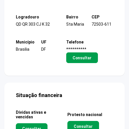
Logradouro
Bairro
CEP
QD QR 303 CJ K 32
Sta Maria
72503-611
Município
UF
Telefone
Brasilia
DF
**********
Consultar
Situação financeira
Dívidas ativas e
Protesto nacional
vencidas
Consultar
Consultar