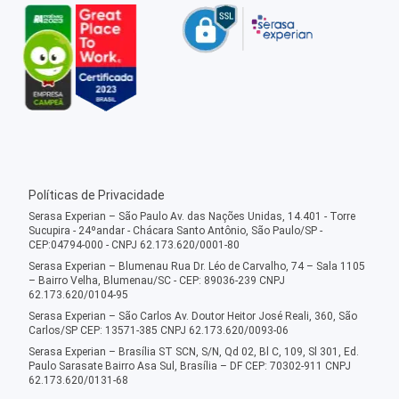
Políticas de Privacidade
Serasa Experian – São Paulo Av. das Nações Unidas, 14.401 - Torre
Sucupira - 24ºandar - Chácara Santo Antônio, São Paulo/SP -
CEP:04794-000 - CNPJ 62.173.620/0001-80
Serasa Experian – Blumenau Rua Dr. Léo de Carvalho, 74 – Sala 1105
– Bairro Velha, Blumenau/SC - CEP: 89036-239 CNPJ
62.173.620/0104-95
Serasa Experian – São Carlos Av. Doutor Heitor José Reali, 360, São
Carlos/SP CEP: 13571-385 CNPJ 62.173.620/0093-06
Serasa Experian – Brasília ST SCN, S/N, Qd 02, Bl C, 109, Sl 301, Ed.
Paulo Sarasate Bairro Asa Sul, Brasília – DF CEP: 70302-911 CNPJ
62.173.620/0131-68