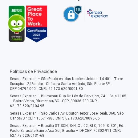
Políticas de Privacidade
Serasa Experian – São Paulo Av. das Nações Unidas, 14.401 - Torre
Sucupira - 24ºandar - Chácara Santo Antônio, São Paulo/SP -
CEP:04794-000 - CNPJ 62.173.620/0001-80
Serasa Experian – Blumenau Rua Dr. Léo de Carvalho, 74 – Sala 1105
– Bairro Velha, Blumenau/SC - CEP: 89036-239 CNPJ
62.173.620/0104-95
Serasa Experian – São Carlos Av. Doutor Heitor José Reali, 360, São
Carlos/SP CEP: 13571-385 CNPJ 62.173.620/0093-06
Serasa Experian – Brasília ST SCN, S/N, Qd 02, Bl C, 109, Sl 301, Ed.
Paulo Sarasate Bairro Asa Sul, Brasília – DF CEP: 70302-911 CNPJ
62.173.620/0131-68