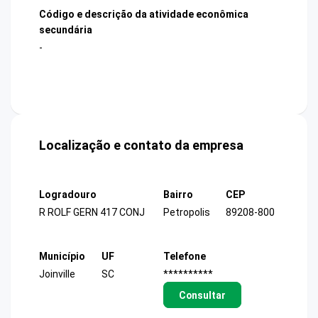
Código e descrição da atividade econômica
secundária
-
Localização e contato da empresa
Logradouro
Bairro
CEP
R ROLF GERN 417 CONJ
Petropolis
89208-800
Município
UF
Telefone
Joinville
SC
**********
Consultar