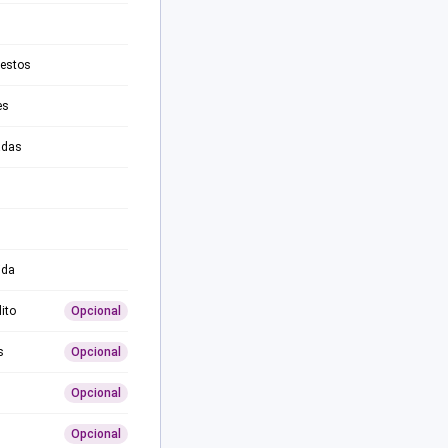
testos
es
adas
ida
ito
Opcional
s
Opcional
Opcional
Opcional