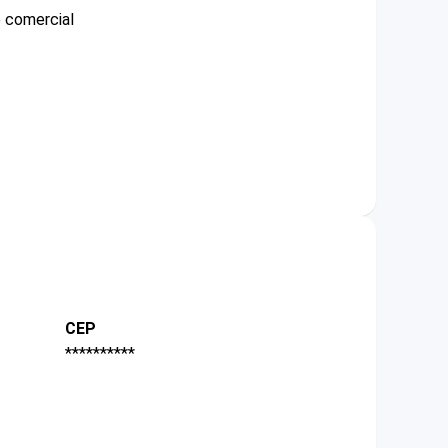
e comercial
CEP
**********