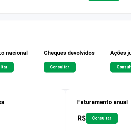
to nacional
Cheques devolvidos
Ações ju
ltar
Consultar
Consul
sa
Faturamento anual
R$
Consultar