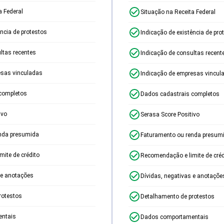
a Federal
Situação na Receita Federal
ência de protestos
Indicação de existência de pro
ltas recentes
Indicação de consultas recent
esas vinculadas
Indicação de empresas vincul
completos
Dados cadastrais completos
ivo
Serasa Score Positivo
nda presumida
Faturamento ou renda presum
ite de crédito
Recomendação e limite de créd
 e anotações
Dívidas, negativas e anotaçõe
rotestos
Detalhamento de protestos
ntais
Dados comportamentais