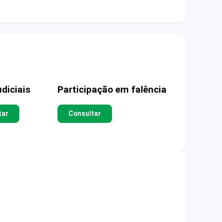
diciais
Participação em falência
tar
Consultar