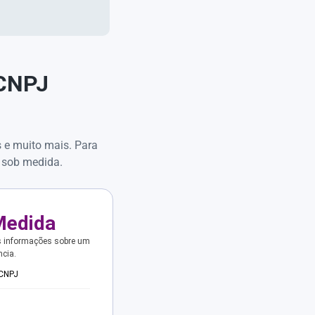
 CNPJ
s e muito mais. Para
 sob medida.
Medida
s informações sobre um
ncia.
 CNPJ