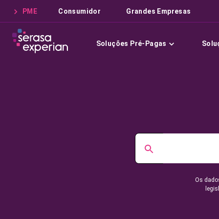
PME
Consumidor
Grandes Empresas
Soluções Pré-Pagas
Solu
Os dados
legis