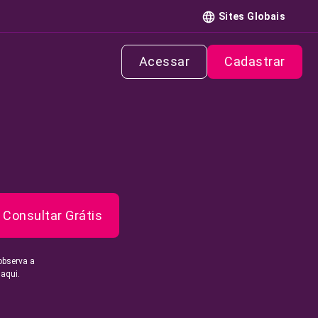
Sites Globais
Acessar
Cadastrar
Consultar Grátis
observa a
 aqui.