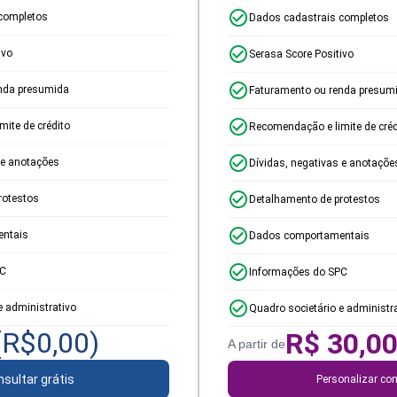
completos
Dados cadastrais completos
ivo
Serasa Score Positivo
nda presumida
Faturamento ou renda presum
ite de crédito
Recomendação e limite de créd
 e anotações
Dívidas, negativas e anotaçõe
rotestos
Detalhamento de protestos
ntais
Dados comportamentais
PC
Informações do SPC
e administrativo
Quadro societário e administr
(R$
0,00
)
R$
30,0
A partir de
sultar grátis
Personalizar con