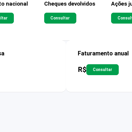
to nacional
Cheques devolvidos
Ações ju
ltar
Consultar
Consul
sa
Faturamento anual
R$
Consultar