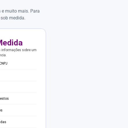
s e muito mais. Para
 sob medida.
Medida
s informações sobre um
ncia.
 CNPJ
testos
es
adas