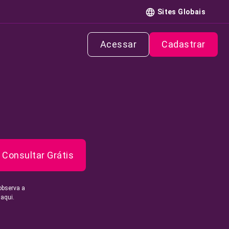
Sites Globais
Acessar
Cadastrar
Consultar Grátis
observa a
 aqui.