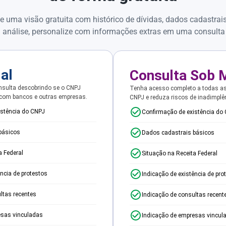
e uma visão gratuita com histórico de dívidas, dados cadastrai
 análise, personalize com informações extras em uma consulta
ial
Consulta Sob 
sulta descobrindo se o CNPJ
Tenha acesso completo a todas a
 com bancos e outras empresas.
CNPJ e reduza riscos de inadimplê
istência do CNPJ
Confirmação de existência do
básicos
Dados cadastrais básicos
a Federal
Situação na Receita Federal
ência de protestos
Indicação de existência de pro
ltas recentes
Indicação de consultas recent
esas vinculadas
Indicação de empresas vincul