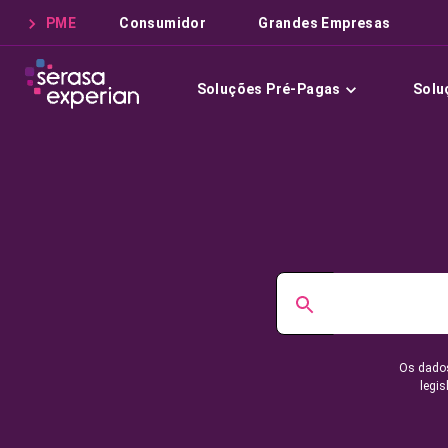
PME
Consumidor
Grandes Empresas
Soluções Pré-Pagas
Solu
Os dados
legis