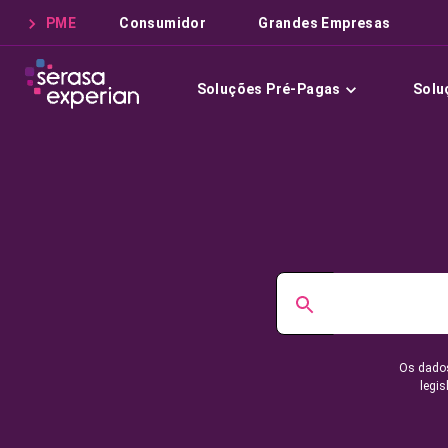
PME
Consumidor
Grandes Empresas
Soluções Pré-Pagas
Solu
Os dados
legis