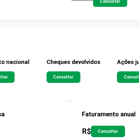
**********
Consultar
to nacional
Cheques devolvidos
Ações ju
ltar
Consultar
Consul
sa
Faturamento anual
R$
Consultar