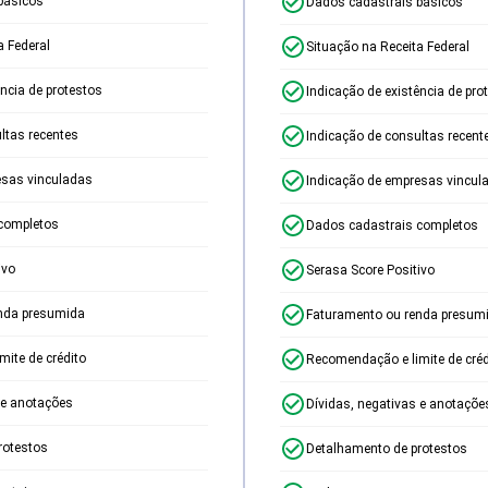
básicos
Dados cadastrais básicos
a Federal
Situação na Receita Federal
ência de protestos
Indicação de existência de pro
ltas recentes
Indicação de consultas recent
esas vinculadas
Indicação de empresas vincul
completos
Dados cadastrais completos
ivo
Serasa Score Positivo
nda presumida
Faturamento ou renda presum
ite de crédito
Recomendação e limite de créd
 e anotações
Dívidas, negativas e anotaçõe
rotestos
Detalhamento de protestos