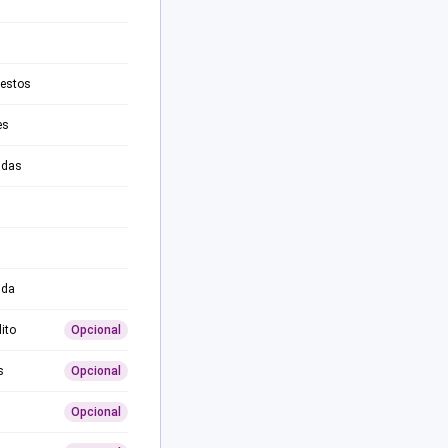
testos
es
adas
ida
ito
Opcional
s
Opcional
Opcional