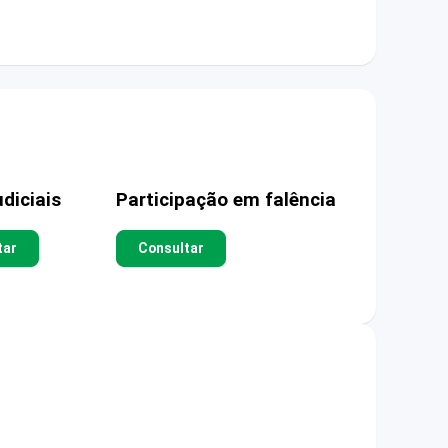
diciais
Participação em falência
tar
Consultar