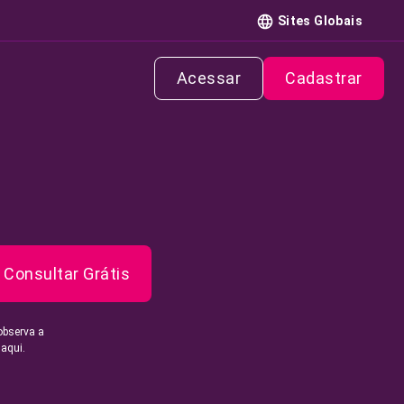
Sites Globais
Acessar
Cadastrar
Consultar Grátis
observa a
 aqui.