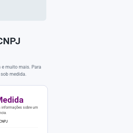
 CNPJ
s e muito mais. Para
 sob medida.
Medida
s informações sobre um
ncia.
 CNPJ