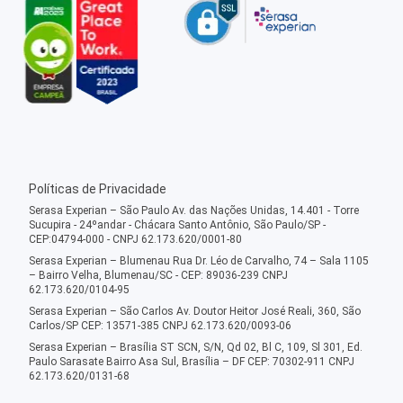
Políticas de Privacidade
Serasa Experian – São Paulo Av. das Nações Unidas, 14.401 - Torre
Sucupira - 24ºandar - Chácara Santo Antônio, São Paulo/SP -
CEP:04794-000 - CNPJ 62.173.620/0001-80
Serasa Experian – Blumenau Rua Dr. Léo de Carvalho, 74 – Sala 1105
– Bairro Velha, Blumenau/SC - CEP: 89036-239 CNPJ
62.173.620/0104-95
Serasa Experian – São Carlos Av. Doutor Heitor José Reali, 360, São
Carlos/SP CEP: 13571-385 CNPJ 62.173.620/0093-06
Serasa Experian – Brasília ST SCN, S/N, Qd 02, Bl C, 109, Sl 301, Ed.
Paulo Sarasate Bairro Asa Sul, Brasília – DF CEP: 70302-911 CNPJ
62.173.620/0131-68