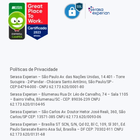
Políticas de Privacidade
Serasa Experian – São Paulo Av. das Nações Unidas, 14.401 - Torre
Sucupira - 24ºandar - Chácara Santo Antônio, São Paulo/SP -
CEP:04794-000 - CNPJ 62.173.620/0001-80
Serasa Experian – Blumenau Rua Dr. Léo de Carvalho, 74 – Sala 1105
– Bairro Velha, Blumenau/SC - CEP: 89036-239 CNPJ
62.173.620/0104-95
Serasa Experian – São Carlos Av. Doutor Heitor José Reali, 360, São
Carlos/SP CEP: 13571-385 CNPJ 62.173.620/0093-06
Serasa Experian – Brasília ST SCN, S/N, Qd 02, Bl C, 109, Sl 301, Ed.
Paulo Sarasate Bairro Asa Sul, Brasília – DF CEP: 70302-911 CNPJ
62.173.620/0131-68