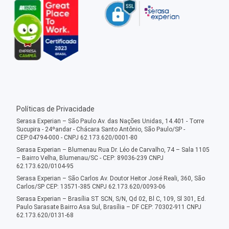
Políticas de Privacidade
Serasa Experian – São Paulo Av. das Nações Unidas, 14.401 - Torre
Sucupira - 24ºandar - Chácara Santo Antônio, São Paulo/SP -
CEP:04794-000 - CNPJ 62.173.620/0001-80
Serasa Experian – Blumenau Rua Dr. Léo de Carvalho, 74 – Sala 1105
– Bairro Velha, Blumenau/SC - CEP: 89036-239 CNPJ
62.173.620/0104-95
Serasa Experian – São Carlos Av. Doutor Heitor José Reali, 360, São
Carlos/SP CEP: 13571-385 CNPJ 62.173.620/0093-06
Serasa Experian – Brasília ST SCN, S/N, Qd 02, Bl C, 109, Sl 301, Ed.
Paulo Sarasate Bairro Asa Sul, Brasília – DF CEP: 70302-911 CNPJ
62.173.620/0131-68