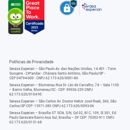
Políticas de Privacidade
Serasa Experian – São Paulo Av. das Nações Unidas, 14.401 - Torre
Sucupira - 24ºandar - Chácara Santo Antônio, São Paulo/SP -
CEP:04794-000 - CNPJ 62.173.620/0001-80
Serasa Experian – Blumenau Rua Dr. Léo de Carvalho, 74 – Sala 1105
– Bairro Velha, Blumenau/SC - CEP: 89036-239 CNPJ
62.173.620/0104-95
Serasa Experian – São Carlos Av. Doutor Heitor José Reali, 360, São
Carlos/SP CEP: 13571-385 CNPJ 62.173.620/0093-06
Serasa Experian – Brasília ST SCN, S/N, Qd 02, Bl C, 109, Sl 301, Ed.
Paulo Sarasate Bairro Asa Sul, Brasília – DF CEP: 70302-911 CNPJ
62.173.620/0131-68