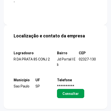
-
Localização e contato da empresa
Logradouro
Bairro
CEP
R DA PRATA 85 CONJ 2
Jd Portal I E
02327-130
Ii
Município
UF
Telefone
Sao Paulo
SP
**********
Consultar