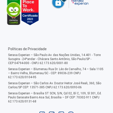
Políticas de Privacidade
Serasa Experian – São Paulo Av. das Nações Unidas, 14.401 - Torre
Sucupira - 24ºandar - Chácara Santo Antônio, São Paulo/SP -
CEP:04794-000 - CNPJ 62.173.620/0001-80
Serasa Experian – Blumenau Rua Dr. Léo de Carvalho, 74 – Sala 1105
– Bairro Velha, Blumenau/SC - CEP: 89036-239 CNPJ
62.173.620/0104-95
Serasa Experian – São Carlos Av. Doutor Heitor José Reali, 360, São
Carlos/SP CEP: 13571-385 CNPJ 62.173.620/0093-06
Serasa Experian – Brasília ST SCN, S/N, Qd 02, Bl C, 109, Sl 301, Ed.
Paulo Sarasate Bairro Asa Sul, Brasília – DF CEP: 70302-911 CNPJ
62.173.620/0131-68