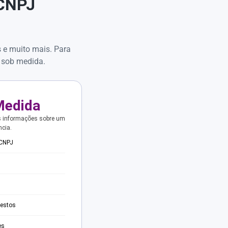
 CNPJ
s e muito mais. Para
 sob medida.
Medida
s informações sobre um
ncia.
 CNPJ
testos
es