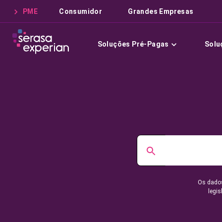
PME
Consumidor
Grandes Empresas
Soluções Pré-Pagas
Solu
Os dados
legis