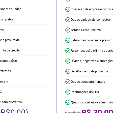
esas vinculadas
Indicação de empresas vincul
completos
Dados cadastrais completos
ivo
Serasa Score Positivo
nda presumida
Faturamento ou renda presum
ite de crédito
Recomendação e limite de créd
 e anotações
Dívidas, negativas e anotaçõe
rotestos
Detalhamento de protestos
ntais
Dados comportamentais
PC
Informações do SPC
e administrativo
Quadro societário e administr
(R$
0,00
)
R$
30,0
A partir de