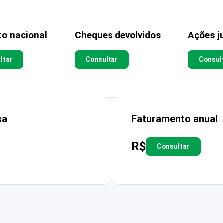
to nacional
Cheques devolvidos
Ações ju
ltar
Consultar
Consul
sa
Faturamento anual
R$
Consultar