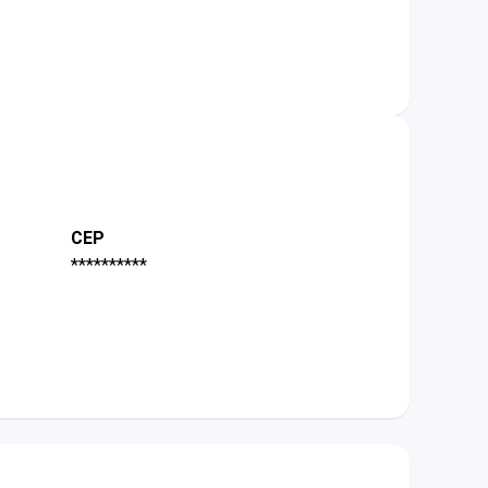
CEP
**********