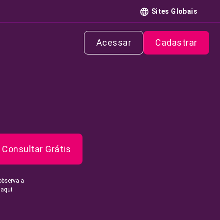
Sites Globais
Acessar
Cadastrar
Consultar Grátis
observa a
 aqui.