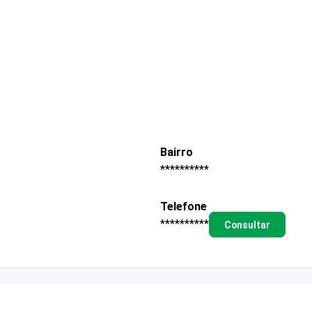
Bairro
**********
Telefone
**********
Consultar