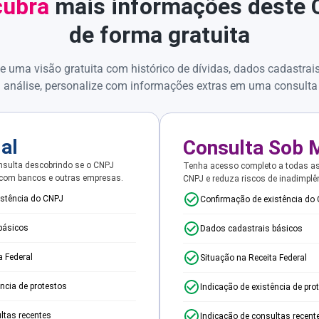
ubra
mais informações deste
de forma gratuita
e uma visão gratuita com histórico de dívidas, dados cadastrai
 análise, personalize com informações extras em uma consulta
ial
Consulta Sob 
sulta descobrindo se o CNPJ
Tenha acesso completo a todas a
 com bancos e outras empresas.
CNPJ e reduza riscos de inadimplê
istência do CNPJ
Confirmação de existência do
básicos
Dados cadastrais básicos
a Federal
Situação na Receita Federal
ência de protestos
Indicação de existência de pro
ltas recentes
Indicação de consultas recent