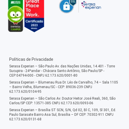
Políticas de Privacidade
Serasa Experian – São Paulo Av. das Nações Unidas, 14.401 - Torre
Sucupira - 24ºandar - Chácara Santo Antônio, São Paulo/SP -
CEP:04794-000 - CNPJ 62.173.620/0001-80
Serasa Experian – Blumenau Rua Dr. Léo de Carvalho, 74 – Sala 1105
– Bairro Velha, Blumenau/SC - CEP: 89036-239 CNPJ
62.173.620/0104-95
Serasa Experian – São Carlos Av. Doutor Heitor José Reali, 360, São
Carlos/SP CEP: 13571-385 CNPJ 62.173.620/0093-06
Serasa Experian – Brasília ST SCN, S/N, Qd 02, Bl C, 109, Sl 301, Ed.
Paulo Sarasate Bairro Asa Sul, Brasília – DF CEP: 70302-911 CNPJ
62.173.620/0131-68