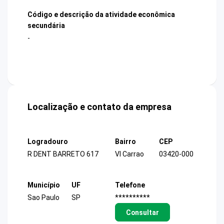
Código e descrição da atividade econômica
secundária
-
Localização e contato da empresa
Logradouro
Bairro
CEP
R DENT BARRETO 617
Vl Carrao
03420-000
Município
UF
Telefone
Sao Paulo
SP
**********
Consultar