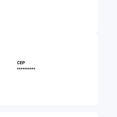
CEP
**********