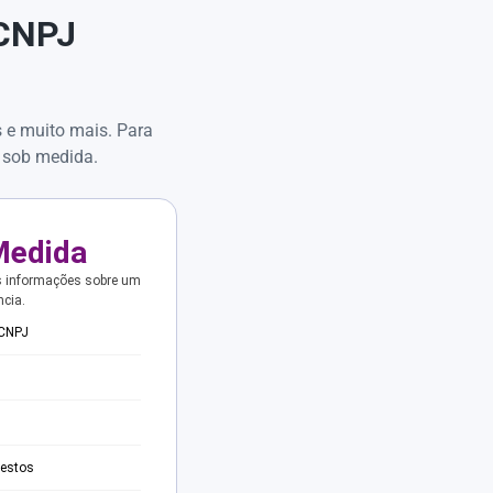
 CNPJ
s e muito mais. Para
 sob medida.
Medida
s informações sobre um
ncia.
 CNPJ
testos