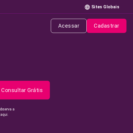
Sites Globais
Acessar
Cadastrar
Consultar Grátis
observa a
 aqui.