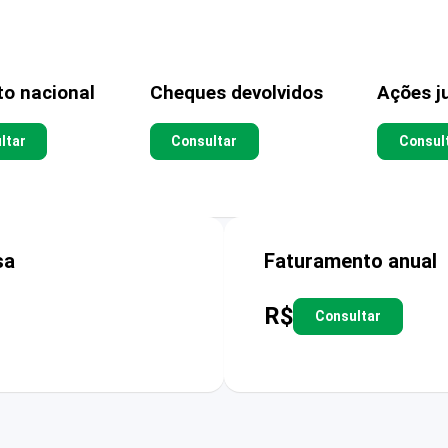
to nacional
Cheques devolvidos
Ações ju
ltar
Consultar
Consul
sa
Faturamento anual
R$
Consultar