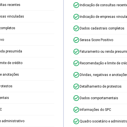
ltas recentes
Indicação de consultas recent
esas vinculadas
Indicação de empresas vincul
completos
Dados cadastrais completos
ivo
Serasa Score Positivo
nda presumida
Faturamento ou renda presum
ite de crédito
Recomendação e limite de créd
 e anotações
Dívidas, negativas e anotaçõe
rotestos
Detalhamento de protestos
ntais
Dados comportamentais
PC
Informações do SPC
e administrativo
Quadro societário e administr