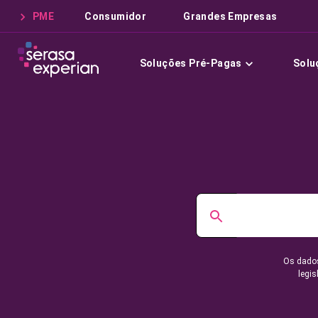
PME
Consumidor
Grandes Empresas
Soluções Pré-Pagas
Solu
Os dados
legis