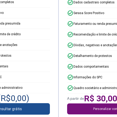
completos
Dados cadastrais completos
ivo
Serasa Score Positivo
nda presumida
Faturamento ou renda presum
ite de crédito
Recomendação e limite de créd
 e anotações
Dívidas, negativas e anotaçõe
rotestos
Detalhamento de protestos
ntais
Dados comportamentais
PC
Informações do SPC
e administrativo
Quadro societário e administr
(R$
0,00
)
R$
30,0
A partir de
sultar grátis
Personalizar con