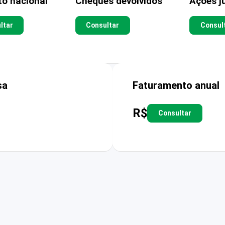
to nacional
Cheques devolvidos
Ações ju
ltar
Consultar
Consul
sa
Faturamento anual
R$
Consultar