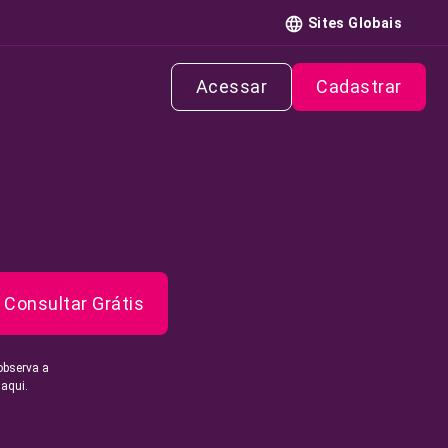
Sites Globais
Acessar
Cadastrar
Consultar Grátis
observa a
 aqui.