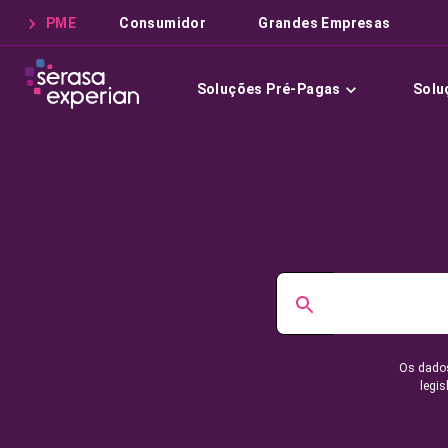
PME
Consumidor
Grandes Empresas
Soluções Pré-Pagas
Solu
Os dados
legis