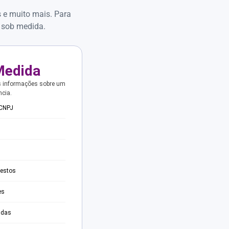
s e muito mais. Para
 sob medida.
Medida
s informações sobre um
ncia.
 CNPJ
testos
es
adas