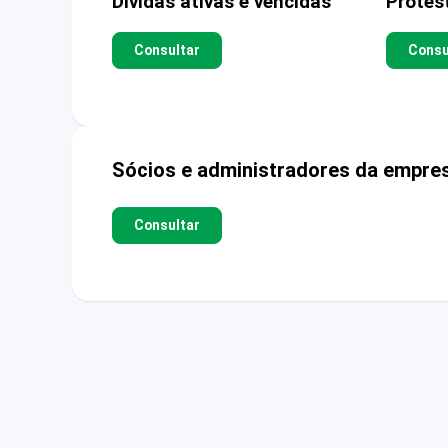
Dívidas ativas e vencidas
Protes
Consultar
Consu
Sócios e administradores da empre
Consultar