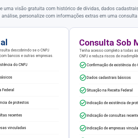
e uma visão gratuita com histórico de dívidas, dados cadastrai
 análise, personalize com informações extras em uma consulta
ial
Consulta Sob 
sulta descobrindo se o CNPJ
Tenha acesso completo a todas a
 com bancos e outras empresas.
CNPJ e reduza riscos de inadimplê
istência do CNPJ
Confirmação de existência do
básicos
Dados cadastrais básicos
a Federal
Situação na Receita Federal
ência de protestos
Indicação de existência de pro
ltas recentes
Indicação de consultas recent
esas vinculadas
Indicação de empresas vincul