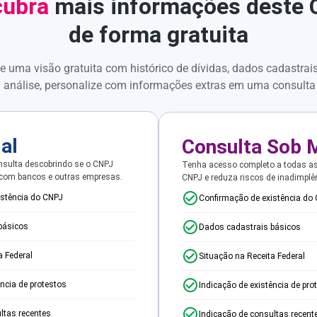
ubra
mais informações deste
de forma gratuita
e uma visão gratuita com histórico de dívidas, dados cadastrai
 análise, personalize com informações extras em uma consulta
ial
Consulta Sob 
sulta descobrindo se o CNPJ
Tenha acesso completo a todas a
 com bancos e outras empresas.
CNPJ e reduza riscos de inadimplê
istência do CNPJ
Confirmação de existência do
básicos
Dados cadastrais básicos
a Federal
Situação na Receita Federal
ência de protestos
Indicação de existência de pro
ltas recentes
Indicação de consultas recent