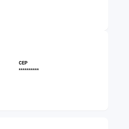
CEP
**********