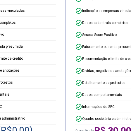
esas vinculadas
Indicação de empresas vincul
completos
Dados cadastrais completos
ivo
Serasa Score Positivo
nda presumida
Faturamento ou renda presum
ite de crédito
Recomendação e limite de créd
 e anotações
Dívidas, negativas e anotaçõe
rotestos
Detalhamento de protestos
ntais
Dados comportamentais
PC
Informações do SPC
e administrativo
Quadro societário e administr
(R$
0,00
)
R$
30,0
A partir de