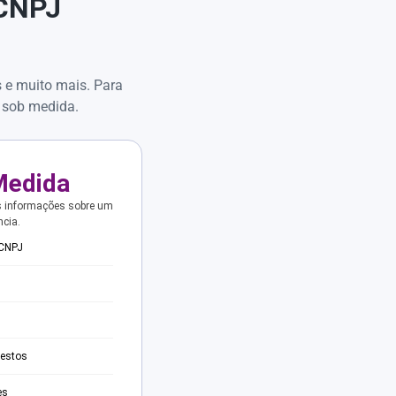
 CNPJ
s e muito mais. Para
 sob medida.
Medida
s informações sobre um
ncia.
 CNPJ
testos
es