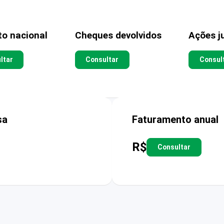
to nacional
Cheques devolvidos
Ações ju
ltar
Consultar
Consul
sa
Faturamento anual
R$
Consultar