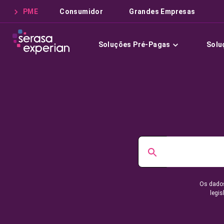
PME
Consumidor
Grandes Empresas
Soluções Pré-Pagas
Solu
Os dados
legis