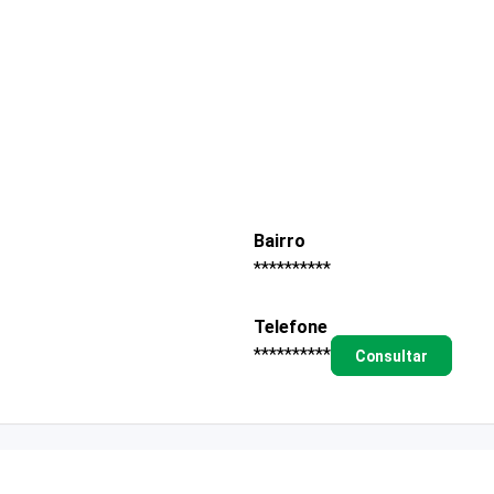
Bairro
**********
Telefone
**********
Consultar