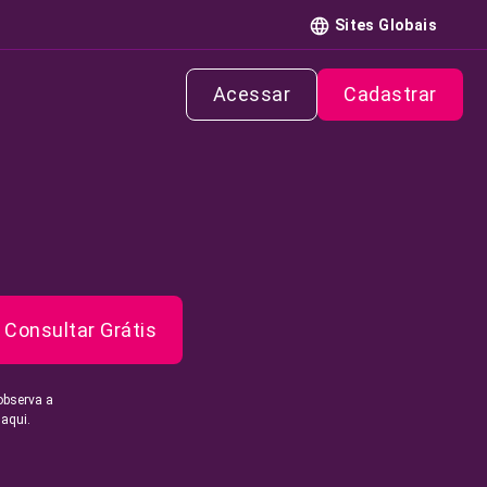
Sites Globais
Acessar
Cadastrar
Consultar Grátis
observa a
 aqui.