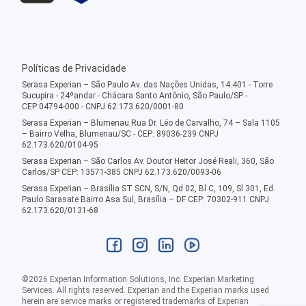
Políticas de Privacidade
Serasa Experian – São Paulo Av. das Nações Unidas, 14.401 - Torre
Sucupira - 24ºandar - Chácara Santo Antônio, São Paulo/SP -
CEP:04794-000 - CNPJ 62.173.620/0001-80
Serasa Experian – Blumenau Rua Dr. Léo de Carvalho, 74 – Sala 1105
– Bairro Velha, Blumenau/SC - CEP: 89036-239 CNPJ
62.173.620/0104-95
Serasa Experian – São Carlos Av. Doutor Heitor José Reali, 360, São
Carlos/SP CEP: 13571-385 CNPJ 62.173.620/0093-06
Serasa Experian – Brasília ST SCN, S/N, Qd 02, Bl C, 109, Sl 301, Ed.
Paulo Sarasate Bairro Asa Sul, Brasília – DF CEP: 70302-911 CNPJ
62.173.620/0131-68
©
2026
Experian Information Solutions, Inc. Experian Marketing
Services. All rights reserved. Experian and the Experian marks used
herein are service marks or registered trademarks of Experian