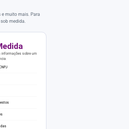
s e muito mais. Para
 sob medida.
Medida
s informações sobre um
ncia.
 CNPJ
testos
es
adas