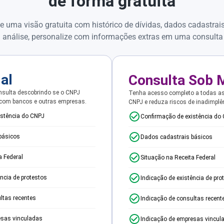
de forma gratuita
e uma visão gratuita com histórico de dívidas, dados cadastrai
 análise, personalize com informações extras em uma consulta
ial
Consulta Sob 
sulta descobrindo se o CNPJ
Tenha acesso completo a todas a
 com bancos e outras empresas.
CNPJ e reduza riscos de inadimplê
istência do CNPJ
Confirmação de existência do
básicos
Dados cadastrais básicos
a Federal
Situação na Receita Federal
ência de protestos
Indicação de existência de pro
ltas recentes
Indicação de consultas recent
esas vinculadas
Indicação de empresas vincul