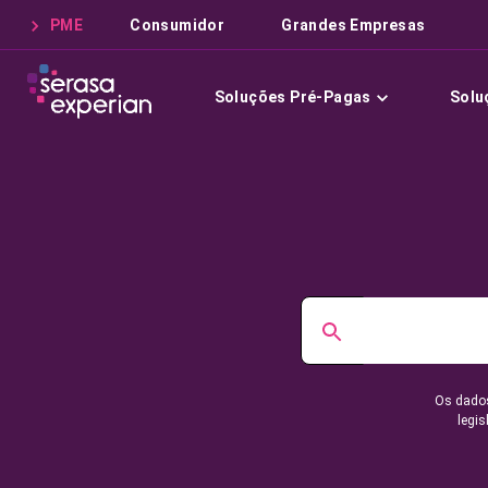
PME
Consumidor
Grandes Empresas
Soluções Pré-Pagas
Solu
Os dados
legis