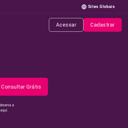
Sites Globais
Acessar
Cadastrar
Consultar Grátis
observa a
 aqui.