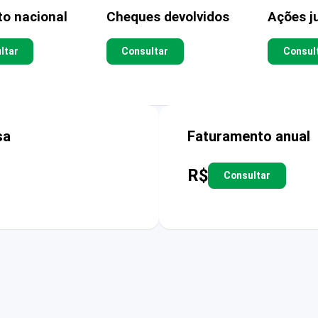
to nacional
Cheques devolvidos
Ações ju
ltar
Consultar
Consul
sa
Faturamento anual
R$
Consultar