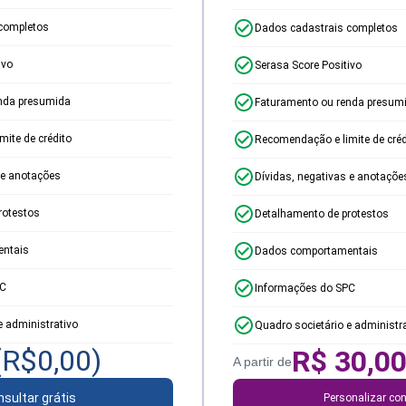
completos
Dados cadastrais completos
ivo
Serasa Score Positivo
nda presumida
Faturamento ou renda presum
ite de crédito
Recomendação e limite de créd
 e anotações
Dívidas, negativas e anotaçõe
rotestos
Detalhamento de protestos
ntais
Dados comportamentais
PC
Informações do SPC
e administrativo
Quadro societário e administr
(R$
0,00
)
R$
30,0
A partir de
sultar grátis
Personalizar con