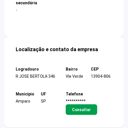
secundária
-
Localização e contato da empresa
Logradouro
Bairro
CEP
R JOSE BERTOLA 346
Vle Verde
13904-806
Município
UF
Telefone
Amparo
SP
**********
Consultar