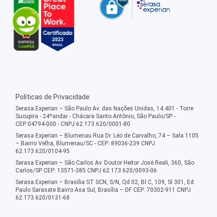
Políticas de Privacidade
Serasa Experian – São Paulo Av. das Nações Unidas, 14.401 - Torre
Sucupira - 24ºandar - Chácara Santo Antônio, São Paulo/SP -
CEP:04794-000 - CNPJ 62.173.620/0001-80
Serasa Experian – Blumenau Rua Dr. Léo de Carvalho, 74 – Sala 1105
– Bairro Velha, Blumenau/SC - CEP: 89036-239 CNPJ
62.173.620/0104-95
Serasa Experian – São Carlos Av. Doutor Heitor José Reali, 360, São
Carlos/SP CEP: 13571-385 CNPJ 62.173.620/0093-06
Serasa Experian – Brasília ST SCN, S/N, Qd 02, Bl C, 109, Sl 301, Ed.
Paulo Sarasate Bairro Asa Sul, Brasília – DF CEP: 70302-911 CNPJ
62.173.620/0131-68