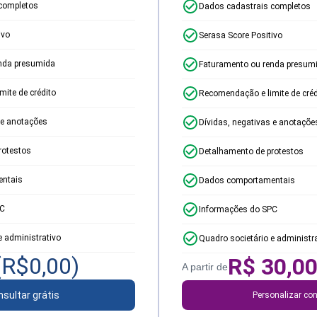
completos
Dados cadastrais completos
ivo
Serasa Score Positivo
nda presumida
Faturamento ou renda presum
ite de crédito
Recomendação e limite de créd
 e anotações
Dívidas, negativas e anotaçõe
rotestos
Detalhamento de protestos
ntais
Dados comportamentais
PC
Informações do SPC
e administrativo
Quadro societário e administr
(R$
0,00
)
R$
30,0
A partir de
sultar grátis
Personalizar con