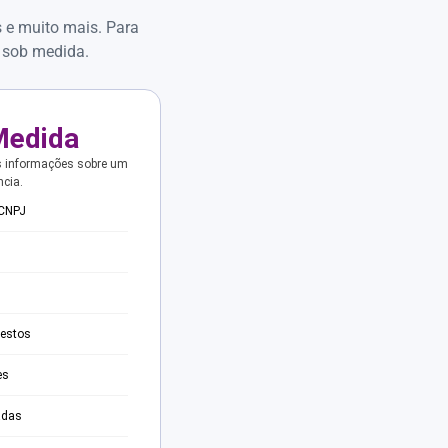
s e muito mais. Para
 sob medida.
Medida
s informações sobre um
ncia.
 CNPJ
testos
es
adas