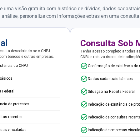
e uma visão gratuita com histórico de dívidas, dados cadastrai
 análise, personalize com informações extras em uma consulta
ial
Consulta Sob 
sulta descobrindo se o CNPJ
Tenha acesso completo a todas a
 com bancos e outras empresas.
CNPJ e reduza riscos de inadimplê
istência do CNPJ
Confirmação de existência do
básicos
Dados cadastrais básicos
a Federal
Situação na Receita Federal
ência de protestos
Indicação de existência de pro
ltas recentes
Indicação de consultas recent
esas vinculadas
Indicação de empresas vincul