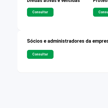
Dívidas ativas e vencidas
Protes
Consultar
Consu
Sócios e administradores da empre
Consultar