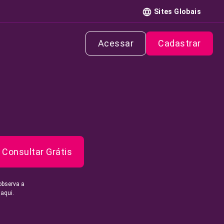
Sites Globais
Acessar
Cadastrar
Consultar Grátis
observa a
 aqui.