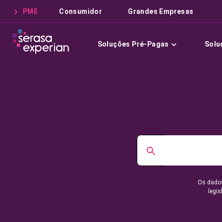
PME
Consumidor
Grandes Empresas
Soluções Pré-Pagas
Solu
Os dados
legis