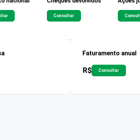
to nacional
Cheques devolvidos
Ações ju
ltar
Consultar
Consul
sa
Faturamento anual
R$
Consultar