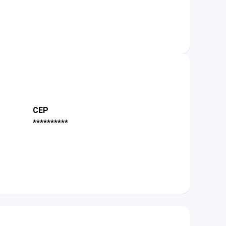
CEP
**********