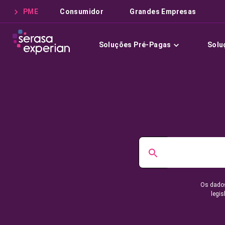
PME
Consumidor
Grandes Empresas
Soluções Pré-Pagas
Solu
Os dados
legis