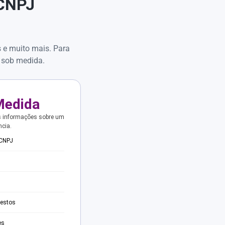
 CNPJ
s e muito mais. Para
 sob medida.
Medida
s informações sobre um
ncia.
 CNPJ
testos
es