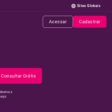
Sites Globais
Acessar
Cadastrar
Consultar Grátis
observa a
 aqui.