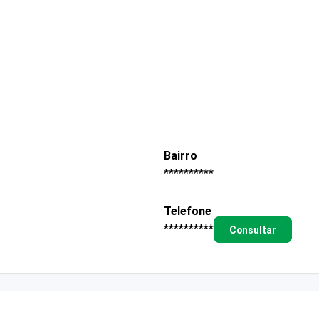
Bairro
**********
Telefone
**********
Consultar