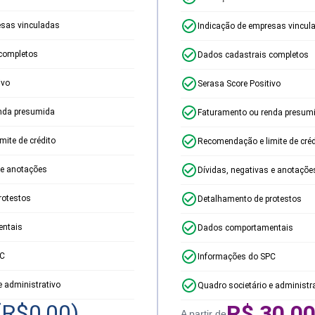
esas vinculadas
Indicação de empresas vincul
completos
Dados cadastrais completos
ivo
Serasa Score Positivo
nda presumida
Faturamento ou renda presum
ite de crédito
Recomendação e limite de créd
 e anotações
Dívidas, negativas e anotaçõe
rotestos
Detalhamento de protestos
ntais
Dados comportamentais
PC
Informações do SPC
e administrativo
Quadro societário e administr
(R$
0,00
)
R$
30,0
A partir de