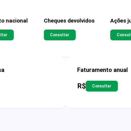
to nacional
Cheques devolvidos
Ações ju
ltar
Consultar
Consul
sa
Faturamento anual
R$
Consultar