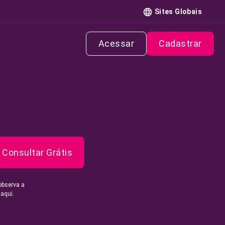
Sites Globais
Acessar
Cadastrar
Consultar Grátis
observa a
 aqui.