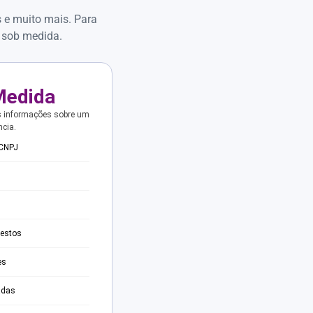
s e muito mais. Para
 sob medida.
Medida
s informações sobre um
ncia.
 CNPJ
testos
es
adas