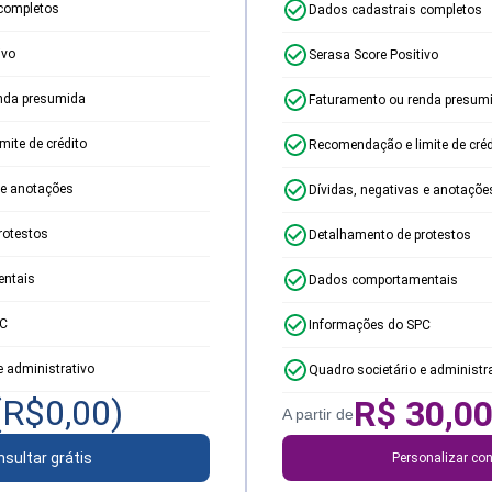
completos
Dados cadastrais completos
ivo
Serasa Score Positivo
nda presumida
Faturamento ou renda presum
ite de crédito
Recomendação e limite de créd
 e anotações
Dívidas, negativas e anotaçõe
rotestos
Detalhamento de protestos
ntais
Dados comportamentais
PC
Informações do SPC
e administrativo
Quadro societário e administr
(R$
0,00
)
R$
30,0
A partir de
sultar grátis
Personalizar con