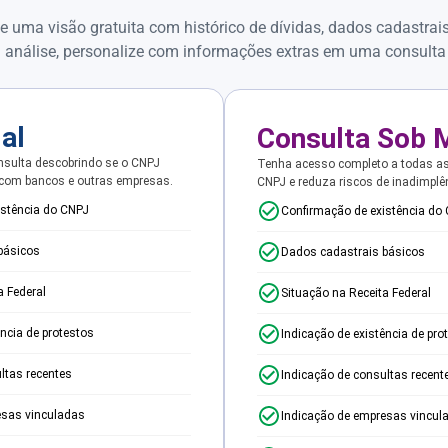
e uma visão gratuita com histórico de dívidas, dados cadastrai
 análise, personalize com informações extras em uma consulta
ial
Consulta Sob 
sulta descobrindo se o CNPJ
Tenha acesso completo a todas a
 com bancos e outras empresas.
CNPJ e reduza riscos de inadimplê
istência do CNPJ
Confirmação de existência do
básicos
Dados cadastrais básicos
a Federal
Situação na Receita Federal
ência de protestos
Indicação de existência de pro
ltas recentes
Indicação de consultas recent
esas vinculadas
Indicação de empresas vincul