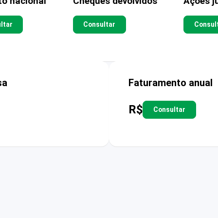
to nacional
Cheques devolvidos
Ações ju
ltar
Consultar
Consul
sa
Faturamento anual
R$
Consultar