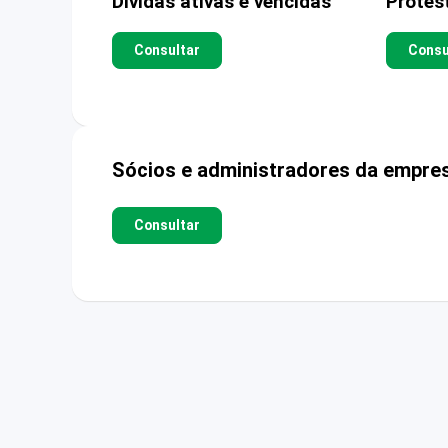
Dívidas ativas e vencidas
Protes
Consultar
Consu
Sócios e administradores da empre
Consultar