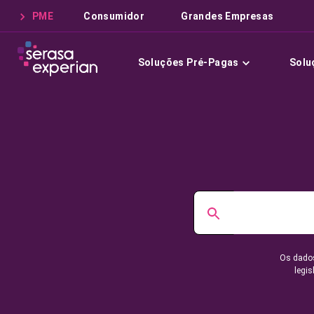
PME
Consumidor
Grandes Empresas
Soluções Pré-Pagas
Solu
Os dados
legis