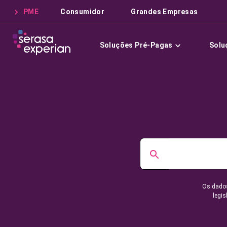
PME
Consumidor
Grandes Empresas
Soluções Pré-Pagas
Solu
Os dados
legis