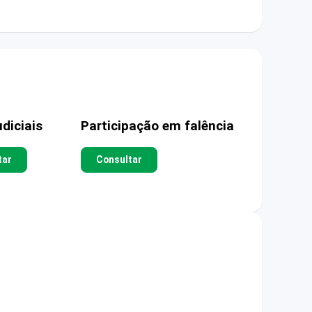
diciais
Participação em falência
tar
Consultar