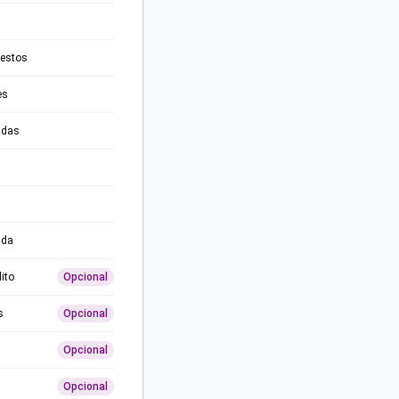
testos
es
adas
ida
ito
Opcional
s
Opcional
Opcional
Opcional