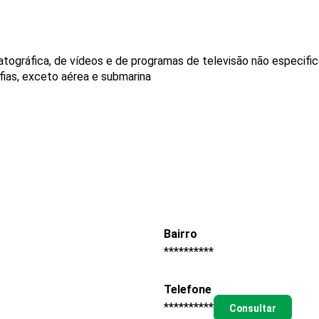
tográfica, de vídeos e de programas de televisão não especifi
fias, exceto aérea e submarina
Bairro
**********
Telefone
**********
Consultar