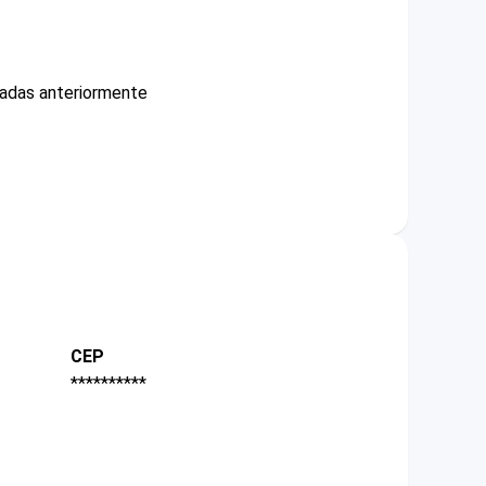
cadas anteriormente
CEP
**********