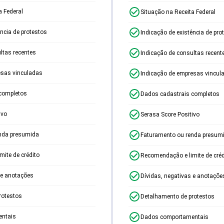
a Federal
Situação na Receita Federal
ência de protestos
Indicação de existência de pro
ltas recentes
Indicação de consultas recent
esas vinculadas
Indicação de empresas vincul
completos
Dados cadastrais completos
ivo
Serasa Score Positivo
nda presumida
Faturamento ou renda presum
ite de crédito
Recomendação e limite de créd
 e anotações
Dívidas, negativas e anotaçõe
rotestos
Detalhamento de protestos
ntais
Dados comportamentais