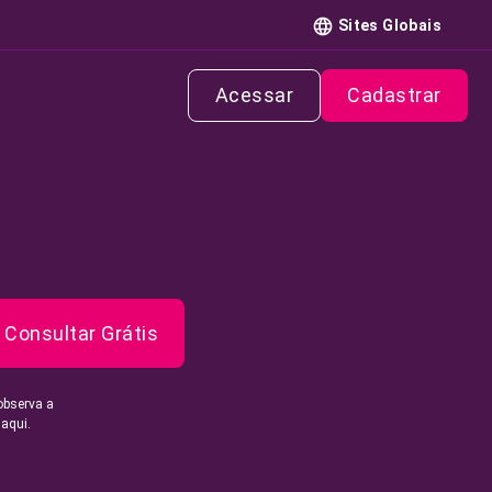
Sites Globais
Acessar
Cadastrar
Consultar Grátis
observa a
 aqui.