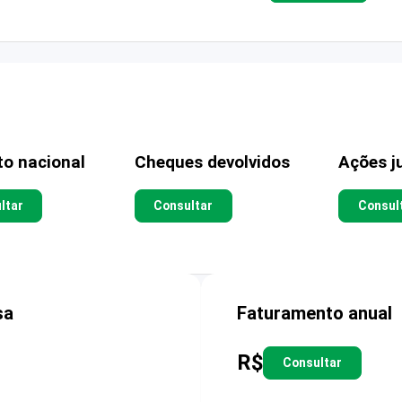
to nacional
Cheques devolvidos
Ações ju
ltar
Consultar
Consul
sa
Faturamento anual
R$
Consultar