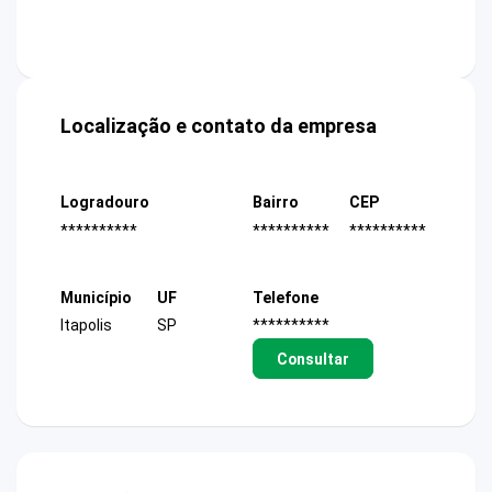
Localização e contato da empresa
Logradouro
Bairro
CEP
**********
**********
**********
Município
UF
Telefone
Itapolis
SP
**********
Consultar