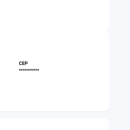
CEP
**********