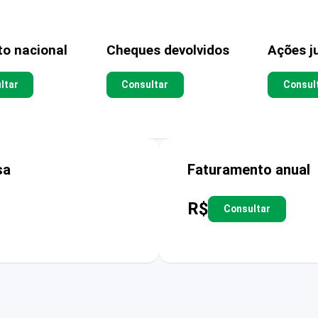
to nacional
Cheques devolvidos
Ações ju
ltar
Consultar
Consul
sa
Faturamento anual
R$
Consultar