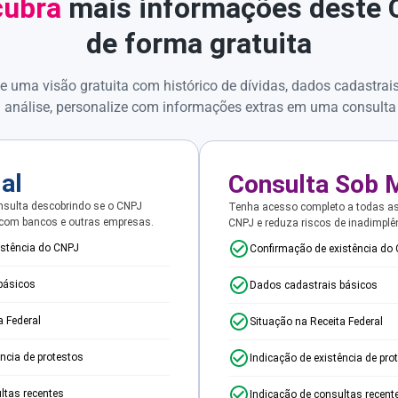
ubra
mais informações deste
de forma gratuita
e uma visão gratuita com histórico de dívidas, dados cadastrai
 análise, personalize com informações extras em uma consulta
ial
Consulta Sob 
sulta descobrindo se o CNPJ
Tenha acesso completo a todas a
 com bancos e outras empresas.
CNPJ e reduza riscos de inadimplê
istência do CNPJ
Confirmação de existência do
básicos
Dados cadastrais básicos
a Federal
Situação na Receita Federal
ência de protestos
Indicação de existência de pro
ltas recentes
Indicação de consultas recent