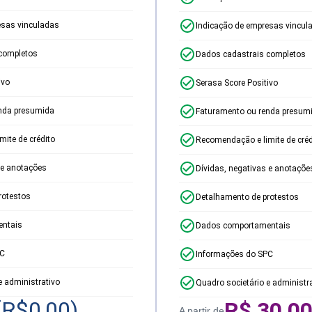
esas vinculadas
Indicação de empresas vincul
completos
Dados cadastrais completos
ivo
Serasa Score Positivo
nda presumida
Faturamento ou renda presum
ite de crédito
Recomendação e limite de créd
 e anotações
Dívidas, negativas e anotaçõe
rotestos
Detalhamento de protestos
ntais
Dados comportamentais
PC
Informações do SPC
e administrativo
Quadro societário e administr
(R$
0,00
)
R$
30,0
A partir de