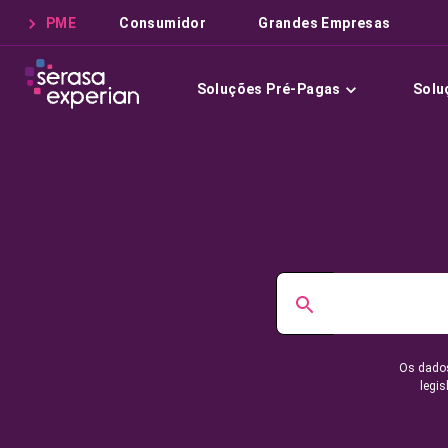
PME
Consumidor
Grandes Empresas
Soluções Pré-Pagas
Solu
Os dados
legis