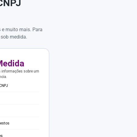
 CNPJ
s e muito mais. Para
 sob medida.
Medida
s informações sobre um
ncia.
 CNPJ
testos
es