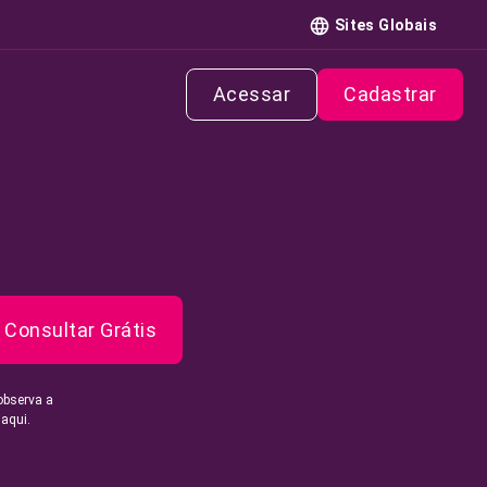
Sites Globais
Acessar
Cadastrar
Consultar Grátis
observa a
 aqui.