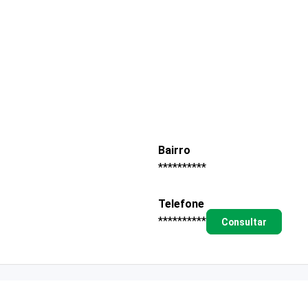
Bairro
**********
Telefone
**********
Consultar