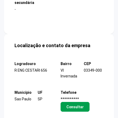
secundária
-
Localização e contato da empresa
Logradouro
Bairro
CEP
R ENG CESTARI 656
Vl
03349-000
Invernada
Município
UF
Telefone
Sao Paulo
SP
**********
Consultar