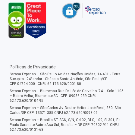
Políticas de Privacidade
Serasa Experian – São Paulo Av. das Nações Unidas, 14.401 - Torre
Sucupira - 24ºandar - Chácara Santo Antônio, São Paulo/SP -
CEP:04794-000 - CNPJ 62.173.620/0001-80
Serasa Experian – Blumenau Rua Dr. Léo de Carvalho, 74 – Sala 1105
– Bairro Velha, Blumenau/SC - CEP: 89036-239 CNPJ
62.173.620/0104-95
Serasa Experian – São Carlos Av. Doutor Heitor José Reali, 360, São
Carlos/SP CEP: 13571-385 CNPJ 62.173.620/0093-06
Serasa Experian – Brasília ST SCN, S/N, Qd 02, Bl C, 109, Sl 301, Ed.
Paulo Sarasate Bairro Asa Sul, Brasília – DF CEP: 70302-911 CNPJ
62.173.620/0131-68