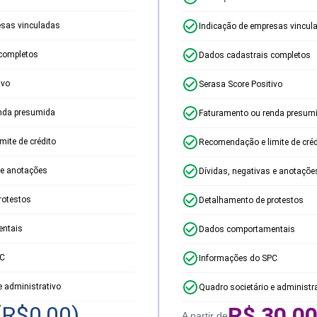
esas vinculadas
Indicação de empresas vincul
completos
Dados cadastrais completos
ivo
Serasa Score Positivo
nda presumida
Faturamento ou renda presum
ite de crédito
Recomendação e limite de créd
 e anotações
Dívidas, negativas e anotaçõe
rotestos
Detalhamento de protestos
ntais
Dados comportamentais
PC
Informações do SPC
e administrativo
Quadro societário e administr
(R$
0,00
)
R$
30,0
A partir de