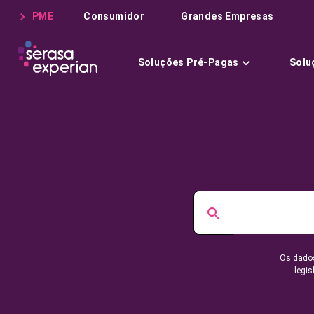
PME
Consumidor
Grandes Empresas
Soluções Pré-Pagas
Solu
Os dados
legis