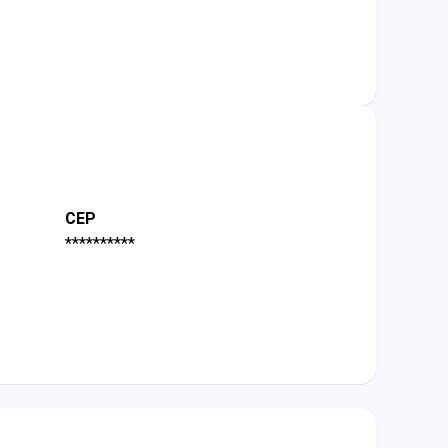
CEP
**********