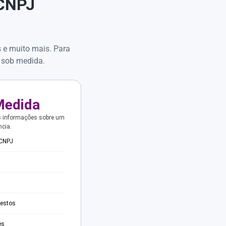
 CNPJ
s e muito mais. Para
 sob medida.
Medida
s informações sobre um
ncia.
 CNPJ
testos
es