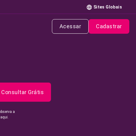
Sites Globais
Acessar
Cadastrar
Consultar Grátis
observa a
 aqui.