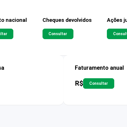
to nacional
Cheques devolvidos
Ações ju
ltar
Consultar
Consul
sa
Faturamento anual
R$
Consultar