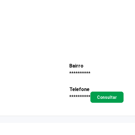
Bairro
**********
Telefone
**********
Consultar