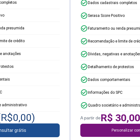
completos
Dados cadastrais completos
ivo
Serasa Score Positivo
nda presumida
Faturamento ou renda presum
ite de crédito
Recomendação e limite de créd
 e anotações
Dívidas, negativas e anotaçõe
rotestos
Detalhamento de protestos
ntais
Dados comportamentais
PC
Informações do SPC
e administrativo
Quadro societário e administr
(R$
0,00
)
R$
30,0
A partir de
sultar grátis
Personalizar con