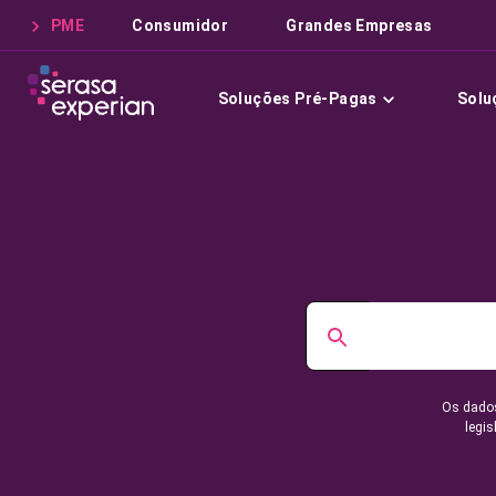
PME
Consumidor
Grandes Empresas
Soluções Pré-Pagas
Solu
Os dados
legis