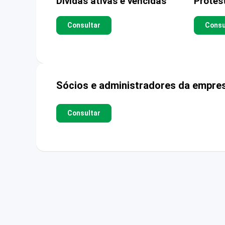
Dívidas ativas e vencidas
Protes
Consultar
Consu
Sócios e administradores da empre
Consultar