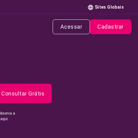
Sites Globais
Acessar
Cadastrar
Consultar Grátis
observa a
 aqui.