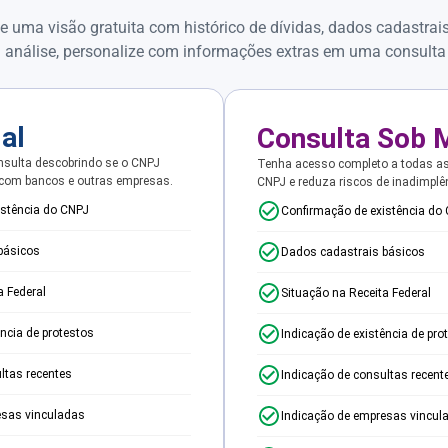
e uma visão gratuita com histórico de dívidas, dados cadastrai
 análise, personalize com informações extras em uma consulta
ial
Consulta Sob 
sulta descobrindo se o CNPJ
Tenha acesso completo a todas a
 com bancos e outras empresas.
CNPJ e reduza riscos de inadimplê
istência do CNPJ
Confirmação de existência do
básicos
Dados cadastrais básicos
a Federal
Situação na Receita Federal
ência de protestos
Indicação de existência de pro
ltas recentes
Indicação de consultas recent
esas vinculadas
Indicação de empresas vincul