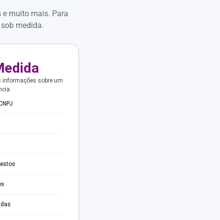
s e muito mais. Para
 sob medida.
Medida
s informações sobre um
ncia.
 CNPJ
testos
es
adas