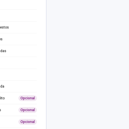
testos
es
adas
ida
ito
Opcional
s
Opcional
Opcional