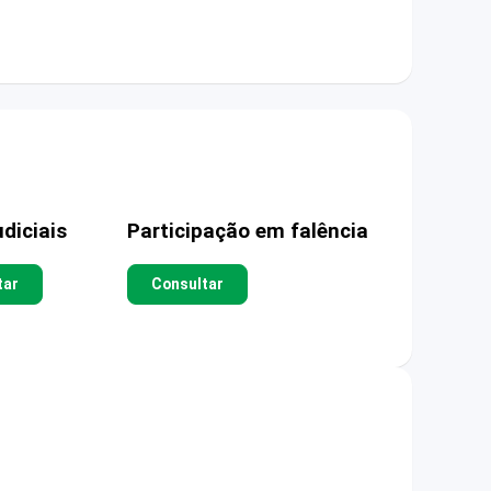
diciais
Participação em falência
tar
Consultar