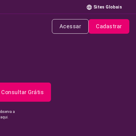
Sites Globais
Acessar
Cadastrar
Consultar Grátis
observa a
 aqui.