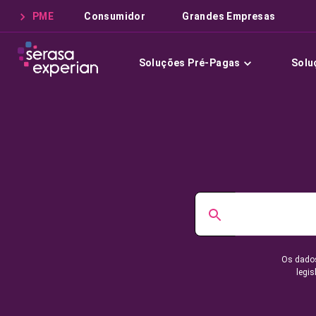
PME
Consumidor
Grandes Empresas
Soluções Pré-Pagas
Solu
Os dados
legis