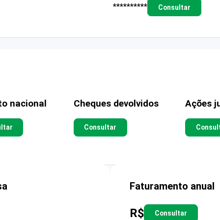
**********
Consultar
to nacional
Cheques devolvidos
Ações ju
ltar
Consultar
Consul
sa
Faturamento anual
R$
Consultar