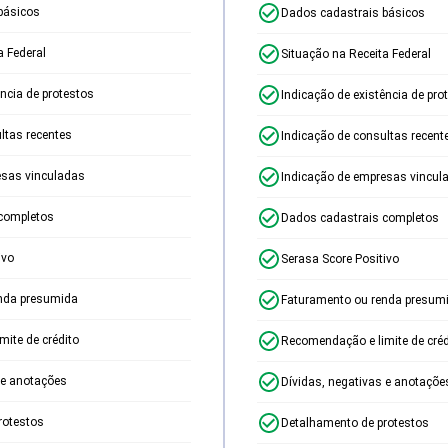
básicos
Dados cadastrais básicos
a Federal
Situação na Receita Federal
ência de protestos
Indicação de existência de pro
ltas recentes
Indicação de consultas recent
esas vinculadas
Indicação de empresas vincul
completos
Dados cadastrais completos
ivo
Serasa Score Positivo
nda presumida
Faturamento ou renda presum
ite de crédito
Recomendação e limite de créd
 e anotações
Dívidas, negativas e anotaçõe
rotestos
Detalhamento de protestos