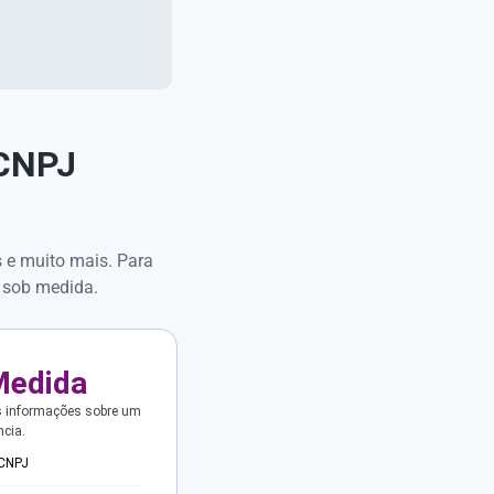
 CNPJ
s e muito mais. Para
 sob medida.
Medida
s informações sobre um
ncia.
 CNPJ