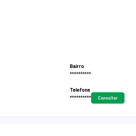
Bairro
**********
Telefone
**********
Consultar