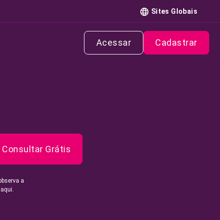
Sites Globais
Acessar
Cadastrar
Consultar Grátis
observa a
 aqui.