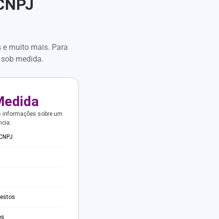
 CNPJ
s e muito mais. Para
 sob medida.
Medida
s informações sobre um
ncia.
 CNPJ
testos
es