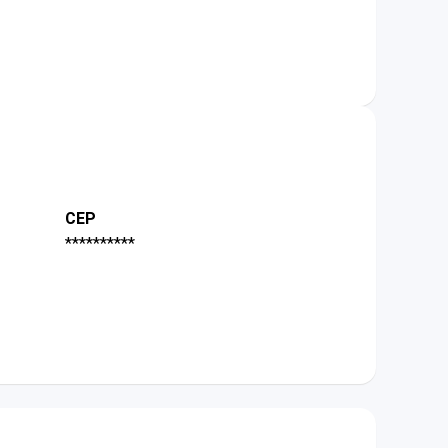
CEP
**********