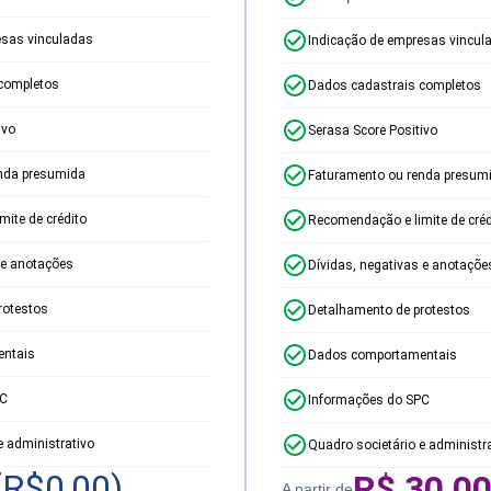
esas vinculadas
Indicação de empresas vincul
completos
Dados cadastrais completos
ivo
Serasa Score Positivo
nda presumida
Faturamento ou renda presum
ite de crédito
Recomendação e limite de créd
 e anotações
Dívidas, negativas e anotaçõe
rotestos
Detalhamento de protestos
ntais
Dados comportamentais
PC
Informações do SPC
e administrativo
Quadro societário e administr
(R$
0,00
)
R$
30,0
A partir de