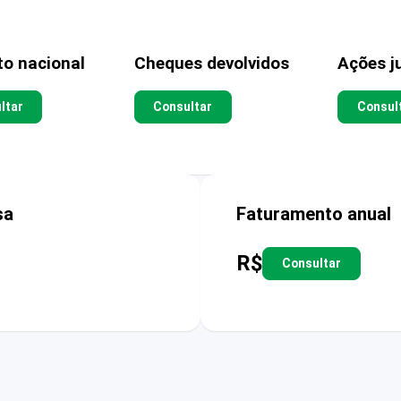
to nacional
Cheques devolvidos
Ações ju
ltar
Consultar
Consul
sa
Faturamento anual
R$
Consultar