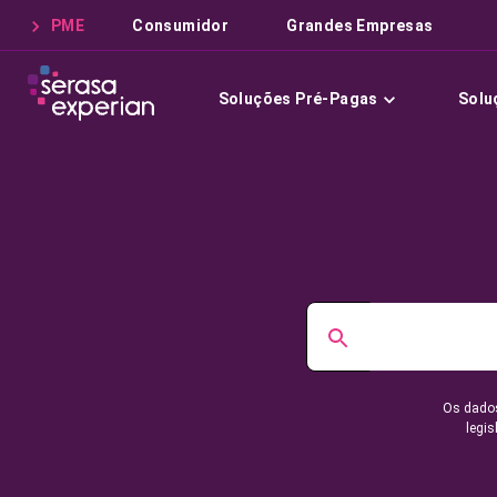
PME
Consumidor
Grandes Empresas
Soluções Pré-Pagas
Solu
Os dados
legis