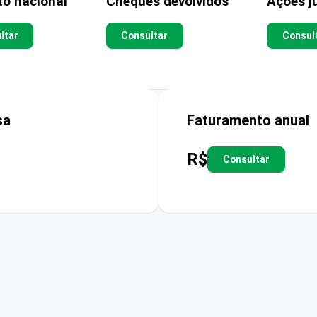
to nacional
Cheques devolvidos
Ações ju
ltar
Consultar
Consul
sa
Faturamento anual
R$
Consultar