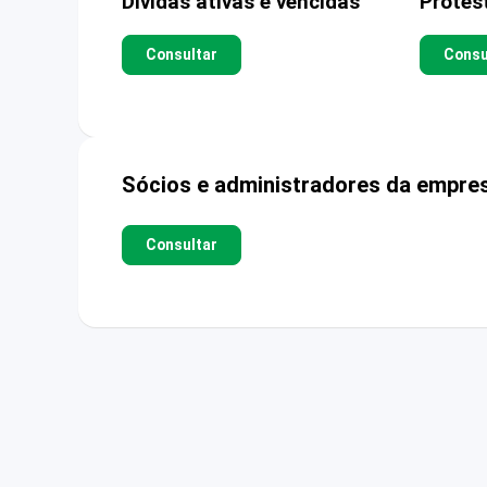
Dívidas ativas e vencidas
Protes
Consultar
Consu
Sócios e administradores da empre
Consultar