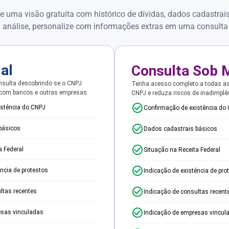
e uma visão gratuita com histórico de dívidas, dados cadastrai
 análise, personalize com informações extras em uma consulta
ial
Consulta Sob 
sulta descobrindo se o CNPJ
Tenha acesso completo a todas a
 com bancos e outras empresas.
CNPJ e reduza riscos de inadimplê
istência do CNPJ
Confirmação de existência do
básicos
Dados cadastrais básicos
a Federal
Situação na Receita Federal
ência de protestos
Indicação de existência de pro
ltas recentes
Indicação de consultas recent
esas vinculadas
Indicação de empresas vincul