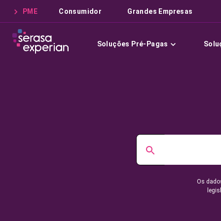
PME
Consumidor
Grandes Empresas
Soluções Pré-Pagas
Solu
Os dados
legis