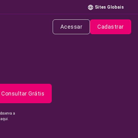
Sites Globais
Acessar
Cadastrar
Consultar Grátis
observa a
 aqui.