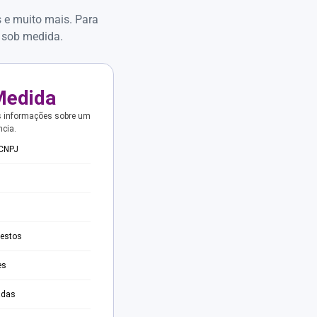
s e muito mais. Para
 sob medida.
Medida
s informações sobre um
ncia.
 CNPJ
testos
es
adas