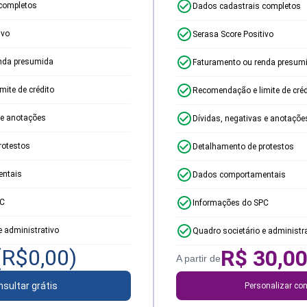
completos
Dados cadastrais completos
ivo
Serasa Score Positivo
nda presumida
Faturamento ou renda presum
ite de crédito
Recomendação e limite de créd
 e anotações
Dívidas, negativas e anotaçõe
rotestos
Detalhamento de protestos
ntais
Dados comportamentais
PC
Informações do SPC
e administrativo
Quadro societário e administr
(R$
0,00
)
R$
30,0
A partir de
sultar grátis
Personalizar con