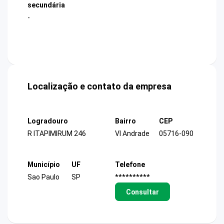
secundária
-
Localização e contato da empresa
Logradouro
Bairro
CEP
R ITAPIMIRUM 246
Vl Andrade
05716-090
Município
UF
Telefone
Sao Paulo
SP
**********
Consultar