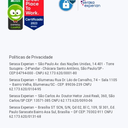
Políticas de Privacidade
Serasa Experian – São Paulo Av. das Nações Unidas, 14.401 - Torre
Sucupira - 24ºandar - Chácara Santo Antônio, São Paulo/SP -
CEP:04794-000 - CNPJ 62.173.620/0001-80
Serasa Experian – Blumenau Rua Dr. Léo de Carvalho, 74 – Sala 1105
– Bairro Velha, Blumenau/SC - CEP: 89036-239 CNPJ
62.173.620/0104-95
Serasa Experian – São Carlos Av. Doutor Heitor José Reali, 360, São
Carlos/SP CEP: 13571-385 CNPJ 62.173.620/0093-06
Serasa Experian – Brasília ST SCN, S/N, Qd 02, Bl C, 109, Sl 301, Ed.
Paulo Sarasate Bairro Asa Sul, Brasília – DF CEP: 70302-911 CNPJ
62.173.620/0131-68