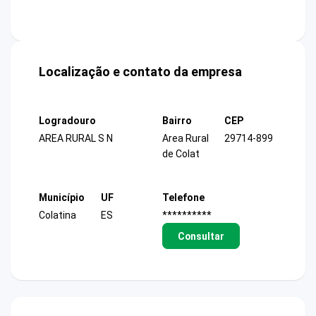
Localização e contato da empresa
Logradouro
Bairro
CEP
AREA RURAL S N
Area Rural
29714-899
de Colat
Município
UF
Telefone
Colatina
ES
**********
Consultar