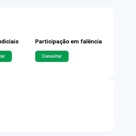
diciais
Participação em falência
tar
Consultar