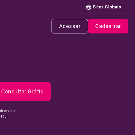
Sites Globais
Acessar
Cadastrar
Consultar Grátis
observa a
 aqui.