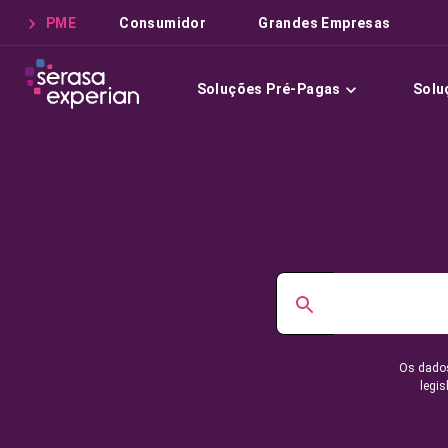
PME
Consumidor
Grandes Empresas
Soluções Pré-Pagas
Solu
Os dados
legis