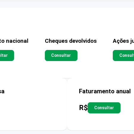
to nacional
Cheques devolvidos
Ações ju
ltar
Consultar
Consul
sa
Faturamento anual
R$
Consultar