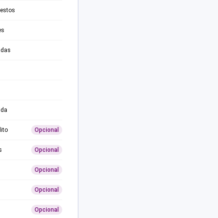
testos
es
adas
ida
ito
Opcional
s
Opcional
Opcional
Opcional
Opcional