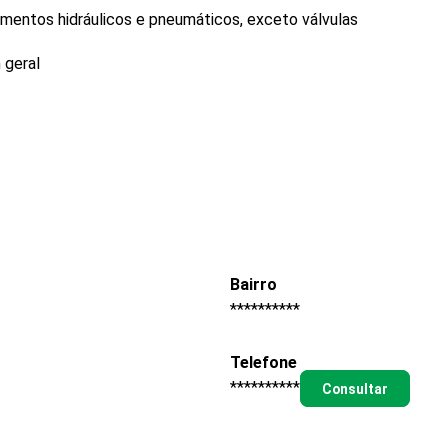
entos hidráulicos e pneumáticos, exceto válvulas
 geral
Bairro
**********
Telefone
**********
Consultar