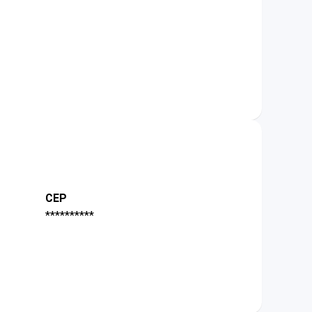
CEP
**********