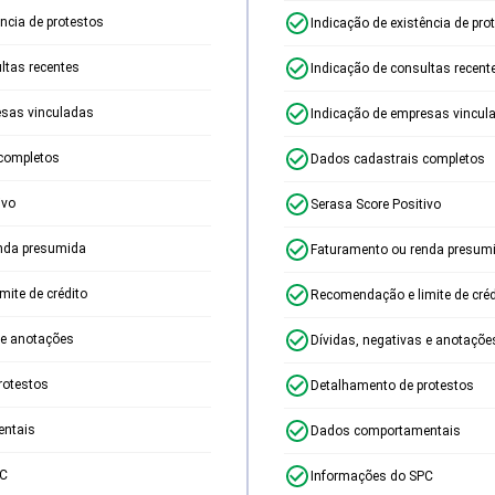
ência de protestos
Indicação de existência de pro
ltas recentes
Indicação de consultas recent
esas vinculadas
Indicação de empresas vincul
completos
Dados cadastrais completos
ivo
Serasa Score Positivo
nda presumida
Faturamento ou renda presum
ite de crédito
Recomendação e limite de créd
 e anotações
Dívidas, negativas e anotaçõe
rotestos
Detalhamento de protestos
ntais
Dados comportamentais
PC
Informações do SPC