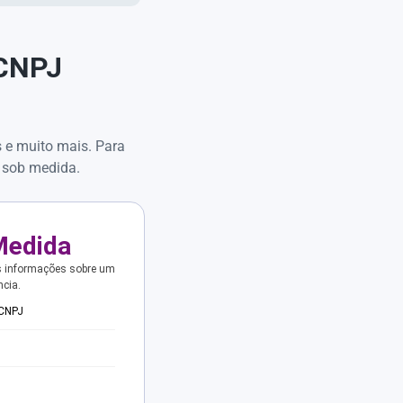
 CNPJ
s e muito mais. Para
 sob medida.
Medida
s informações sobre um
ncia.
 CNPJ