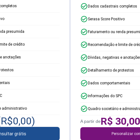
completos
Dados cadastrais completos
ivo
Serasa Score Positivo
nda presumida
Faturamento ou renda presum
ite de crédito
Recomendação e limite de créd
 e anotações
Dívidas, negativas e anotaçõe
rotestos
Detalhamento de protestos
ntais
Dados comportamentais
PC
Informações do SPC
e administrativo
Quadro societário e administr
(R$
0,00
)
R$
30,0
A partir de
sultar grátis
Personalizar con