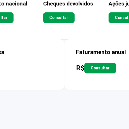
to nacional
Cheques devolvidos
Ações ju
ltar
Consultar
Consul
sa
Faturamento anual
R$
Consultar