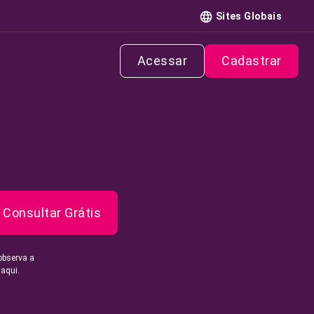
Sites Globais
Acessar
Cadastrar
Consultar Grátis
observa a
 aqui.