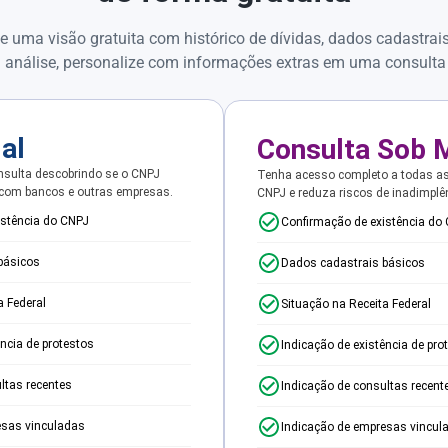
e uma visão gratuita com histórico de dívidas, dados cadastrai
 análise, personalize com informações extras em uma consulta
ial
Consulta Sob 
sulta descobrindo se o CNPJ
Tenha acesso completo a todas a
 com bancos e outras empresas.
CNPJ e reduza riscos de inadimplê
istência do CNPJ
Confirmação de existência do
básicos
Dados cadastrais básicos
a Federal
Situação na Receita Federal
ência de protestos
Indicação de existência de pro
ltas recentes
Indicação de consultas recent
esas vinculadas
Indicação de empresas vincul