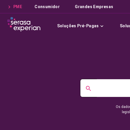
PME
Consumidor
Grandes Empresas
Soluções Pré-Pagas
Solu
Os dados
legis