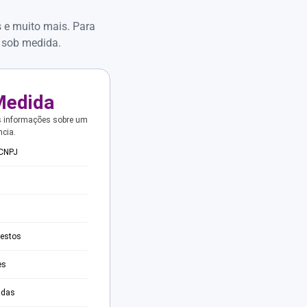
s e muito mais. Para
 sob medida.
Medida
s informações sobre um
ncia.
 CNPJ
testos
es
adas