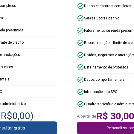
completos
Dados cadastrais completos
ivo
Serasa Score Positivo
nda presumida
Faturamento ou renda presum
ite de crédito
Recomendação e limite de créd
 e anotações
Dívidas, negativas e anotaçõe
rotestos
Detalhamento de protestos
ntais
Dados comportamentais
PC
Informações do SPC
e administrativo
Quadro societário e administr
(R$
0,00
)
R$
30,0
A partir de
sultar grátis
Personalizar con