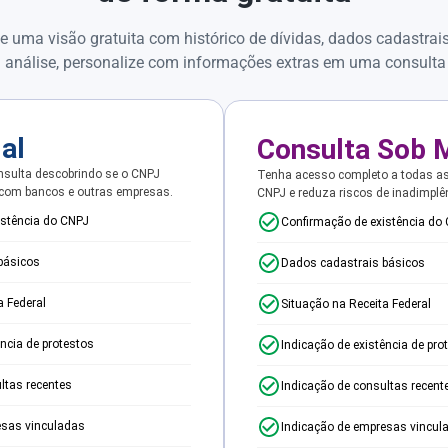
e uma visão gratuita com histórico de dívidas, dados cadastrai
 análise, personalize com informações extras em uma consulta
ial
Consulta Sob 
sulta descobrindo se o CNPJ
Tenha acesso completo a todas a
 com bancos e outras empresas.
CNPJ e reduza riscos de inadimplê
istência do CNPJ
Confirmação de existência do
básicos
Dados cadastrais básicos
a Federal
Situação na Receita Federal
ência de protestos
Indicação de existência de pro
ltas recentes
Indicação de consultas recent
esas vinculadas
Indicação de empresas vincul