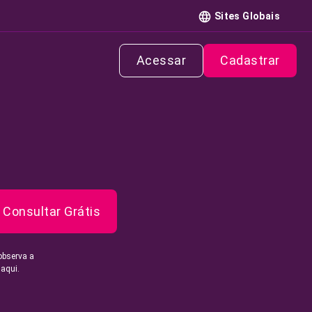
Sites Globais
Acessar
Cadastrar
Consultar Grátis
observa a
 aqui.