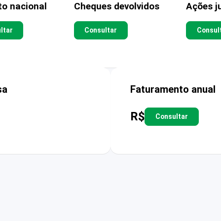
to nacional
Cheques devolvidos
Ações ju
ltar
Consultar
Consul
sa
Faturamento anual
R$
Consultar