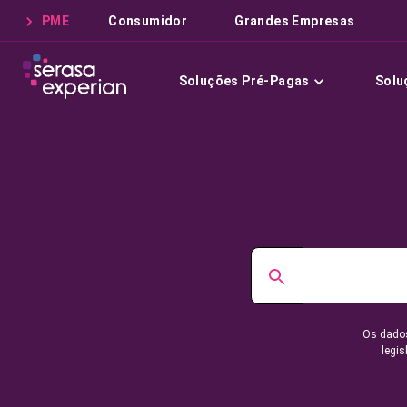
PME
Consumidor
Grandes Empresas
Soluções Pré-Pagas
Solu
Os dados
legis