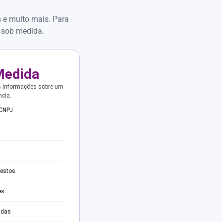
s e muito mais. Para
 sob medida.
Medida
s informações sobre um
ncia.
 CNPJ
testos
es
adas