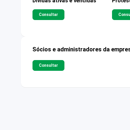
Dívidas ativas e vencidas
Protes
Consultar
Consu
Sócios e administradores da empre
Consultar