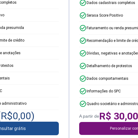
completos
Dados cadastrais completos
ivo
Serasa Score Positivo
nda presumida
Faturamento ou renda presum
ite de crédito
Recomendação e limite de créd
 e anotações
Dívidas, negativas e anotaçõe
rotestos
Detalhamento de protestos
ntais
Dados comportamentais
PC
Informações do SPC
e administrativo
Quadro societário e administr
(R$
0,00
)
R$
30,0
A partir de
sultar grátis
Personalizar con