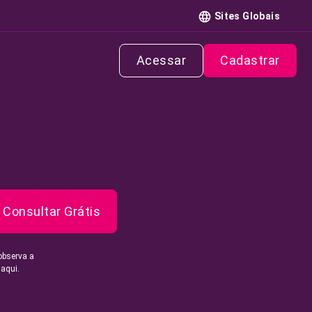
Sites Globais
Acessar
Cadastrar
Consultar Grátis
observa a
 aqui.