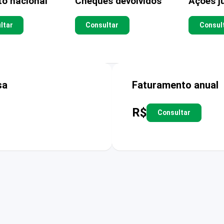
to nacional
Cheques devolvidos
Ações ju
ltar
Consultar
Consul
sa
Faturamento anual
R$
Consultar