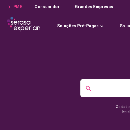
PME
Consumidor
Grandes Empresas
Soluções Pré-Pagas
Solu
Os dados
legis