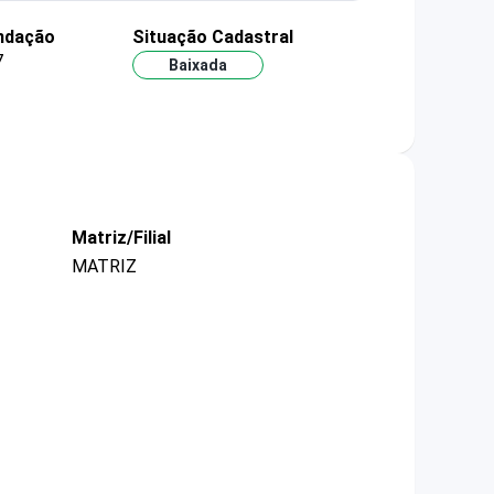
undação
Situação Cadastral
7
Baixada
Matriz/Filial
MATRIZ