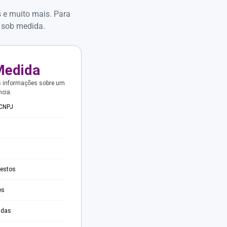
s e muito mais. Para
 sob medida.
Medida
s informações sobre um
ncia.
 CNPJ
testos
es
adas