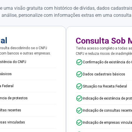
e uma visão gratuita com histórico de dívidas, dados cadastrai
 análise, personalize com informações extras em uma consulta
ial
Consulta Sob 
sulta descobrindo se o CNPJ
Tenha acesso completo a todas a
 com bancos e outras empresas.
CNPJ e reduza riscos de inadimplê
istência do CNPJ
Confirmação de existência do
básicos
Dados cadastrais básicos
a Federal
Situação na Receita Federal
ência de protestos
Indicação de existência de pro
ltas recentes
Indicação de consultas recent
esas vinculadas
Indicação de empresas vincul