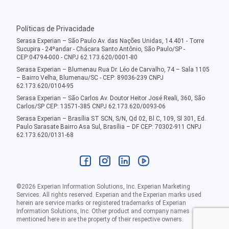
Políticas de Privacidade
Serasa Experian – São Paulo Av. das Nações Unidas, 14.401 - Torre
Sucupira - 24ºandar - Chácara Santo Antônio, São Paulo/SP -
CEP:04794-000 - CNPJ 62.173.620/0001-80
Serasa Experian – Blumenau Rua Dr. Léo de Carvalho, 74 – Sala 1105
– Bairro Velha, Blumenau/SC - CEP: 89036-239 CNPJ
62.173.620/0104-95
Serasa Experian – São Carlos Av. Doutor Heitor José Reali, 360, São
Carlos/SP CEP: 13571-385 CNPJ 62.173.620/0093-06
Serasa Experian – Brasília ST SCN, S/N, Qd 02, Bl C, 109, Sl 301, Ed.
Paulo Sarasate Bairro Asa Sul, Brasília – DF CEP: 70302-911 CNPJ
62.173.620/0131-68
©
2026
Experian Information Solutions, Inc. Experian Marketing
Services. All rights reserved. Experian and the Experian marks used
herein are service marks or registered trademarks of Experian
Information Solutions, Inc. Other product and company names
mentioned here in are the property of their respective owners.