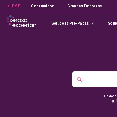
PME
Consumidor
Grandes Empresas
Soluções Pré-Pagas
Solu
Os dados
legis