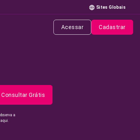
Sites Globais
Acessar
Cadastrar
Consultar Grátis
observa a
 aqui.