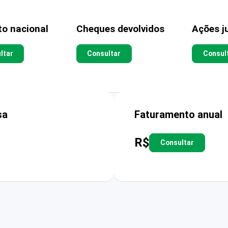
to nacional
Cheques devolvidos
Ações ju
ltar
Consultar
Consul
sa
Faturamento anual
R$
Consultar