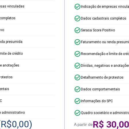
esas vinculadas
Indicação de empresas vincul
completos
Dados cadastrais completos
ivo
Serasa Score Positivo
nda presumida
Faturamento ou renda presum
ite de crédito
Recomendação e limite de créd
 e anotações
Dívidas, negativas e anotaçõe
rotestos
Detalhamento de protestos
ntais
Dados comportamentais
PC
Informações do SPC
e administrativo
Quadro societário e administr
(R$
0,00
)
R$
30,0
A partir de