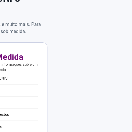
s e muito mais. Para
 sob medida.
Medida
s informações sobre um
ncia.
 CNPJ
testos
es