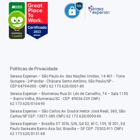
Políticas de Privacidade
Serasa Experian – São Paulo Av. das Nações Unidas, 14.401 - Torre
Sucupira - 24ºandar - Chácara Santo Antônio, São Paulo/SP -
CEP:04794-000 - CNPJ 62.173.620/0001-80
Serasa Experian – Blumenau Rua Dr. Léo de Carvalho, 74 – Sala 1105
– Bairro Velha, Blumenau/SC - CEP: 89036-239 CNPJ
62.173.620/0104-95
Serasa Experian – São Carlos Av. Doutor Heitor José Reali, 360, São
Carlos/SP CEP: 13571-385 CNPJ 62.173.620/0093-06
Serasa Experian – Brasília ST SCN, S/N, Qd 02, Bl C, 109, Sl 301, Ed.
Paulo Sarasate Bairro Asa Sul, Brasília – DF CEP: 70302-911 CNPJ
62.173.620/0131-68