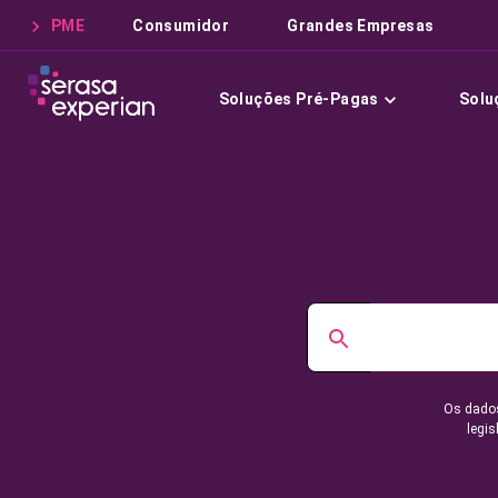
PME
Consumidor
Grandes Empresas
Soluções Pré-Pagas
Solu
Os dados
legis