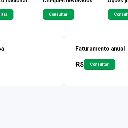
to nacional
Cheques devolvidos
Ações ju
ltar
Consultar
Consul
sa
Faturamento anual
R$
Consultar