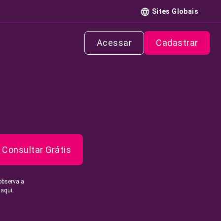
Sites Globais
Acessar
Cadastrar
Consultar Grátis
observa a
 aqui.