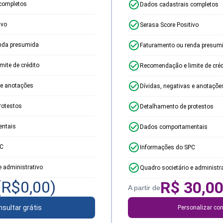
completos
Dados cadastrais completos
ivo
Serasa Score Positivo
nda presumida
Faturamento ou renda presum
ite de crédito
Recomendação e limite de créd
 e anotações
Dívidas, negativas e anotaçõe
rotestos
Detalhamento de protestos
ntais
Dados comportamentais
PC
Informações do SPC
e administrativo
Quadro societário e administr
(R$
0,00
)
R$
30,0
A partir de
sultar grátis
Personalizar con