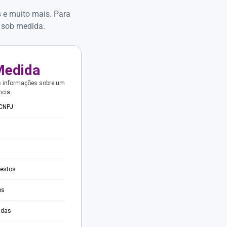
s e muito mais. Para
 sob medida.
Medida
s informações sobre um
ncia.
 CNPJ
testos
es
adas