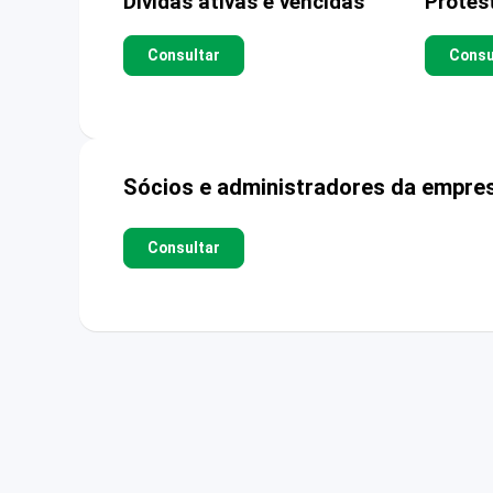
Dívidas ativas e vencidas
Protes
Consultar
Consu
Sócios e administradores da empre
Consultar