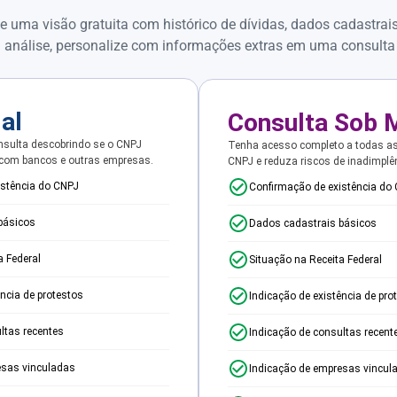
e uma visão gratuita com histórico de dívidas, dados cadastrai
 análise, personalize com informações extras em uma consulta
ial
Consulta Sob 
sulta descobrindo se o CNPJ
Tenha acesso completo a todas a
 com bancos e outras empresas.
CNPJ e reduza riscos de inadimplê
istência do CNPJ
Confirmação de existência do
básicos
Dados cadastrais básicos
a Federal
Situação na Receita Federal
ência de protestos
Indicação de existência de pro
ltas recentes
Indicação de consultas recent
esas vinculadas
Indicação de empresas vincul