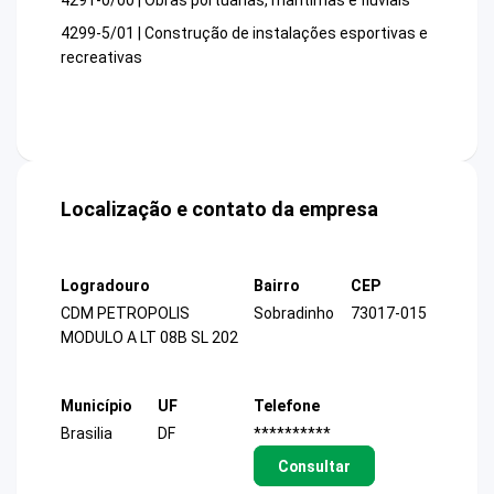
4291-0/00 | Obras portuárias, marítimas e fluviais
4299-5/01 | Construção de instalações esportivas e
recreativas
Localização e contato da empresa
Logradouro
Bairro
CEP
CDM PETROPOLIS
Sobradinho
73017-015
MODULO A LT 08B SL 202
Município
UF
Telefone
Brasilia
DF
**********
Consultar