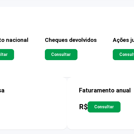
to nacional
Cheques devolvidos
Ações ju
ltar
Consultar
Consul
sa
Faturamento anual
R$
Consultar