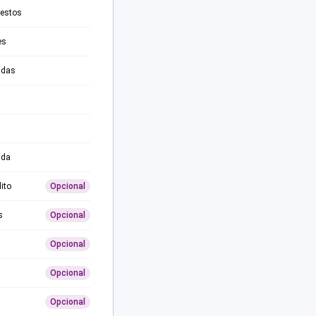
testos
es
adas
ida
ito
Opcional
s
Opcional
Opcional
Opcional
Opcional