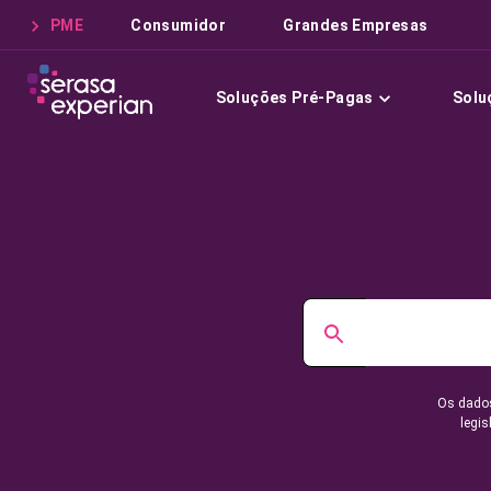
PME
Consumidor
Grandes Empresas
Soluções Pré-Pagas
Solu
Os dados
legis