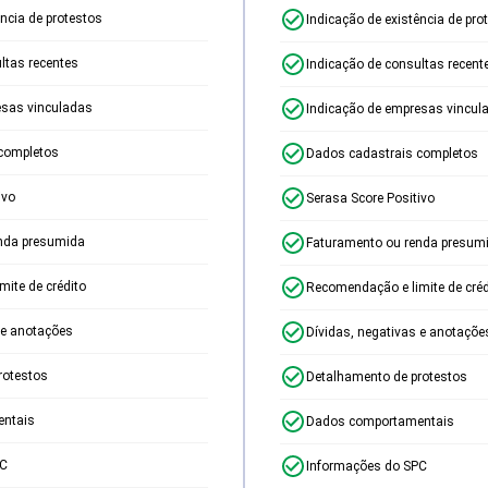
ência de protestos
Indicação de existência de pro
ltas recentes
Indicação de consultas recent
esas vinculadas
Indicação de empresas vincul
completos
Dados cadastrais completos
ivo
Serasa Score Positivo
nda presumida
Faturamento ou renda presum
ite de crédito
Recomendação e limite de créd
 e anotações
Dívidas, negativas e anotaçõe
rotestos
Detalhamento de protestos
ntais
Dados comportamentais
PC
Informações do SPC