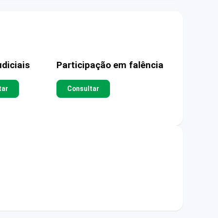
diciais
Participação em falência
tar
Consultar