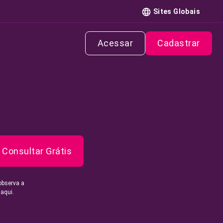
Sites Globais
Acessar
Cadastrar
Consultar Grátis
observa a
 aqui.