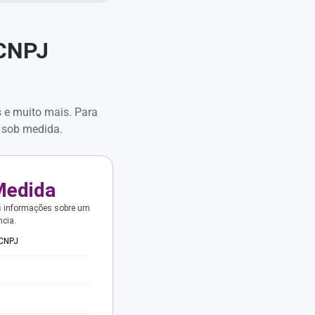
 CNPJ
s e muito mais. Para
 sob medida.
Medida
s informações sobre um
ncia.
 CNPJ